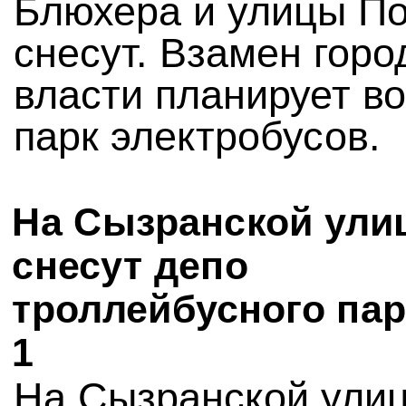
Блюхера и улицы П
снесут. Взамен горо
власти планирует в
парк электробусов.
На Сызранской ули
снесут депо
троллейбусного па
1
На Сызранской улиц