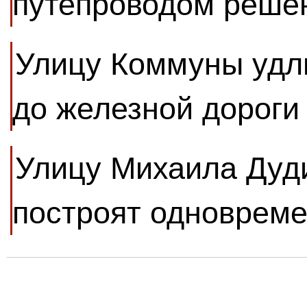
путепроводом решен
Улицу Коммуны удли
до железной дороги
Улицу Михаила Дуд
построят одновреме