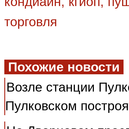
кондиайн
,
кгиоп
,
пуш
торговля
Похожие новости
Возле станции Пулк
Пулковском построя