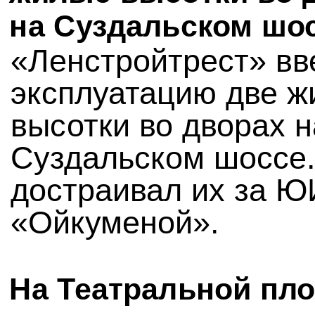
на Суздальском шо
«Ленстройтрест» вв
эксплуатацию две 
высотки во дворах н
Суздальском шоссе
достраивал их за Ю
«Ойкуменой».
На Театральной пл