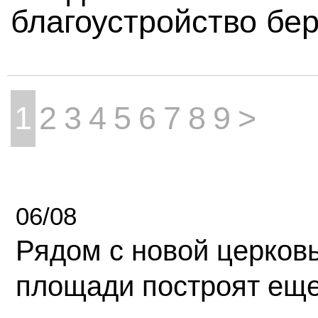
благоустройство бер
1
2
3
4
5
6
7
8
9
>
06/08
Рядом с новой церков
площади построят еще