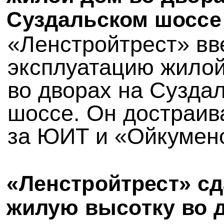
Суздальском шоссе
«Ленстройтрест» вв
эксплуатацию жило
во дворах на Сузда
шоссе. Он достраив
за ЮИТ и «Ойкумен
«Ленстройтрест» с
жилую высотку во 