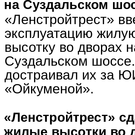
на Суздальском шо
«Ленстройтрест» вв
эксплуатацию жилу
высотку во дворах н
Суздальском шоссе
достраивал их за Ю
«Ойкуменой».
«Ленстройтрест» сд
жилые высотки во 