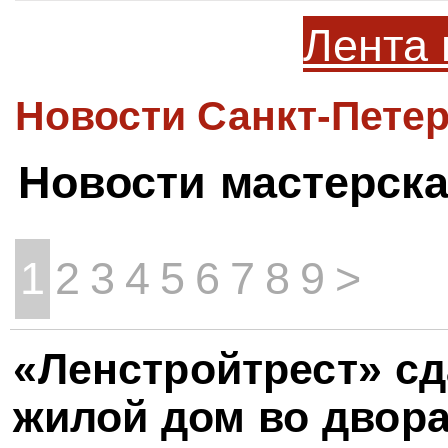
Лента 
Новости Санкт-Петер
Новости мастерск
1
2
3
4
5
6
7
8
9
>
«Ленстройтрест» с
жилой дом во двора