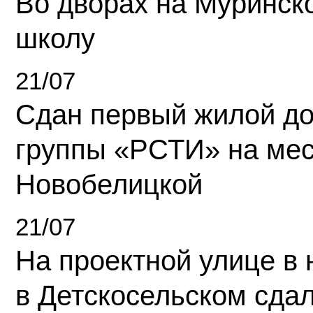
Во дворах на Муринск
школу
21/07
Сдан первый жилой д
группы «РСТИ» на ме
Новобелицкой
21/07
На проектной улице в
в Детскосельском сда