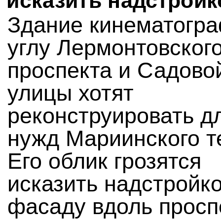
исказить надстройк
Здание кинематогра
углу Лермонтовског
проспекта и Садово
улицы хотят
реконструировать д
нужд Мариинского т
Его облик грозятся
исказить надстройко
фасаду вдоль просп