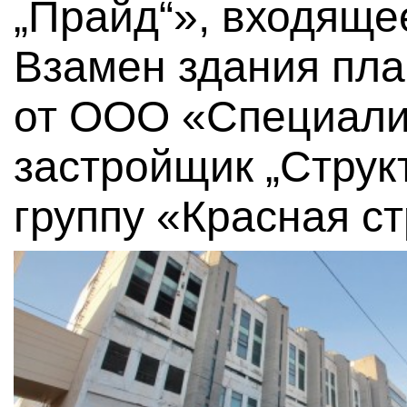
„Прайд“», входяще
Взамен здания пла
от ООО «Специал
застройщик „Структ
группу «Красная ст