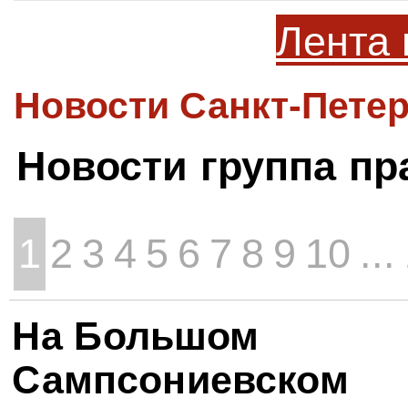
Лента 
Новости Санкт-Петер
Новости группа пр
1
2
3
4
5
6
7
8
9
10
...
На Большом
Сампсониевском