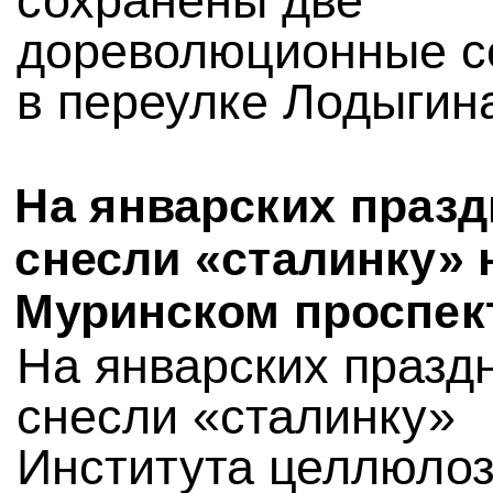
сохранены две
дореволюционные с
в переулке Лодыгин
На январских празд
снесли «сталинку» 
Муринском проспек
На январских празд
снесли «сталинку»
Института целлюлоз