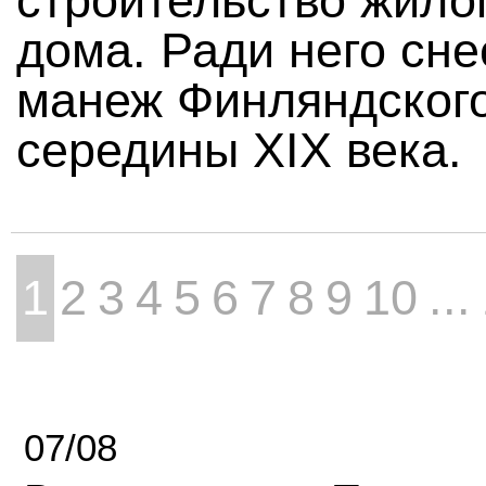
строительство жило
дома. Ради него сне
манеж Финляндского
середины XIX века.
1
2
3
4
5
6
7
8
9
10
...
07/08