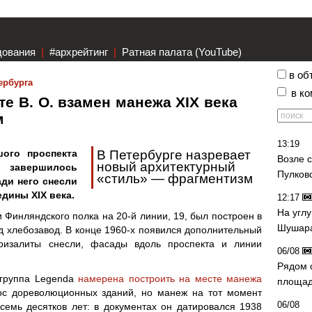
дования
|
#архрейтинг
|
Ратная палата (YouTube)
в об
ербурга
в к
е В. О. взамен манежа XIX века
ом
13:19
ого проспекта
В Петербурге назревает
Возле 
новый архитектурный
завершилось
Пулков
«стиль» — фрагментизм
ади него снесли
дины XIX века.
12:17
На угл
Финляндского полка на 20-й линии, 19, был построен в
Шушара
од хлебозавод. В конце 1960-х появился дополнительный
 ризалиты снесли, фасады вдоль проспекта и линии
06/08
Рядом 
о группа Legenda
намерена построить на месте манежа
площад
ос дореволюционных зданий, но манеж на тот момент
06/08
емь десятков лет: в документах он датировался 1938