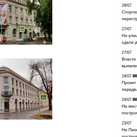
28/07
Спортк
перест
27/07
На ули
сдали д
27/07
Власти 
выявле
24/07
Проект
переде
24/07
На мес
постро
23/07
На Пио
построя