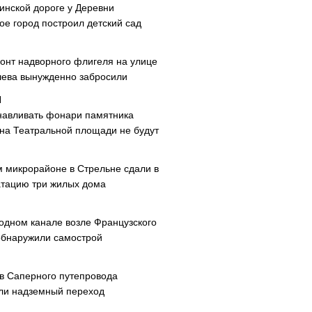
инской дороге у Деревни
ое город построил детский сад
онт надворного флигеля на улице
ева вынужденно забросили
навливать фонари памятника
 на Театральной площади не будут
м микрорайоне в Стрельне сдали в
атацию три жилых дома
одном канале возле Французского
обнаружили самострой
ав Саперного путепровода
ли надземный переход