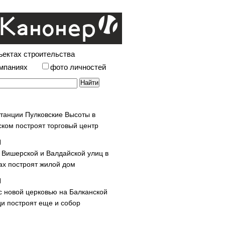
ъектах строительства
омпаниях
фото личностей
станции Пулковские Высоты в
ском построят торговый центр
у Вишерской и Валдайской улиц в
х построят жилой дом
с новой церковью на Балканской
и построят еще и собор