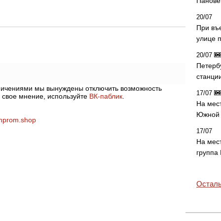
Панове 
20/07
При въ
улице 
20/07
Петерб
станци
аничениями мы вынуждены отключить возможность
17/07
 свое мнение, используйте
ВК-паблик
.
На мес
Южной 
hprom.shop
17/07
На мес
группа
Осталь