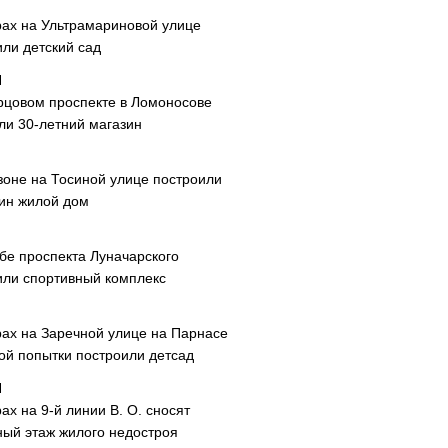
рах на Ультрамариновой улице
или детский сад
рцовом проспекте в Ломоносове
ли 30-летний магазин
зоне на Тосиной улице построили
ин жилой дом
ибе проспекта Луначарского
или спортивный комплекс
рах на Заречной улице на Парнасе
рой попытки построили детсад
ах на 9-й линии В. О. сносят
ный этаж жилого недостроя