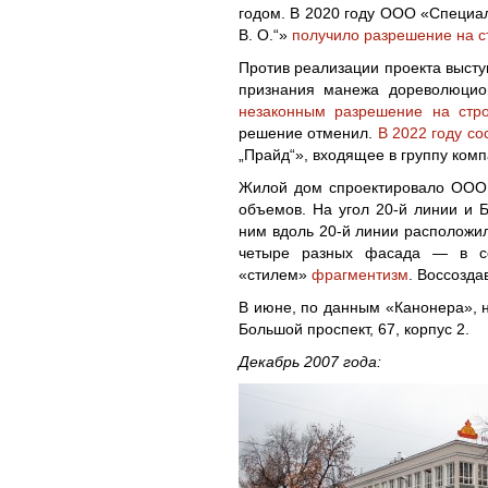
годом. В 2020 году ООО «Специа
В. О.“»
получило разрешение на с
Против реализации проекта высту
признания манежа дореволюци
незаконным разрешение на стро
решение отменил.
В 2022 году с
„Прайд“», входящее в группу ком
Жилой дом спроектировало ООО 
объемов. На угол 20-й линии и 
ним вдоль 20-й линии расположил
четыре разных фасада — в соо
«стилем»
фрагментизм
. Воссозда
В июне, по данным «Канонера», н
Большой проспект, 67, корпус 2.
Декабрь 2007 года: