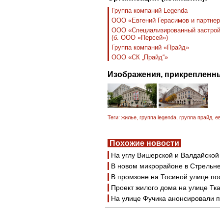
Группа компаний Legenda
ООО «Евгений Герасимов и партне
ООО «Специализированный застройщ
(б. ООО «Персей»)
Группа компаний «Прайд»
ООО «СК „Прайд“»
Изображения, прикрепленны
Теги:
жилье
,
группа legenda
,
группа прайд
,
е
Похожие новости
На углу Вишерской и Валдайской
В новом микрорайоне в Стрельне
В промзоне на Тосиной улице п
Проект жилого дома на улице Тк
На улице Фучика анонсировали п