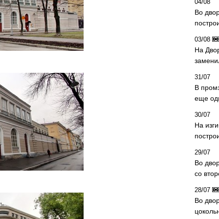
04/08
Во дво
постро
03/08
На Дво
замени
31/07
В пром
еще од
30/07
На изг
постро
29/07
Во дво
со вто
28/07
Во двор
цоколь