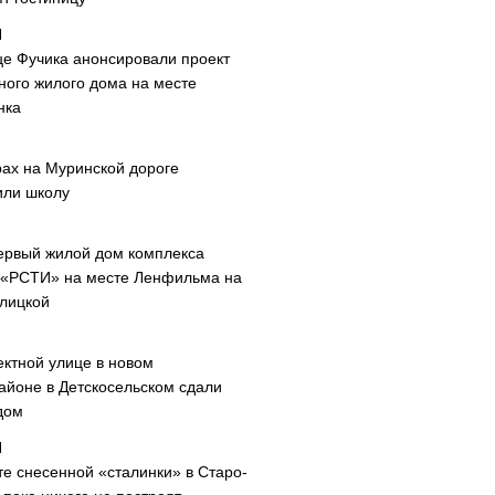
це Фучика анонсировали проект
ного жилого дома на месте
нка
рах на Муринской дороге
или школу
ервый жилой дом комплекса
 «РСТИ» на месте Ленфильма на
лицкой
ектной улице в новом
айоне в Детскосельском сдали
дом
те снесенной «сталинки» в Старо-