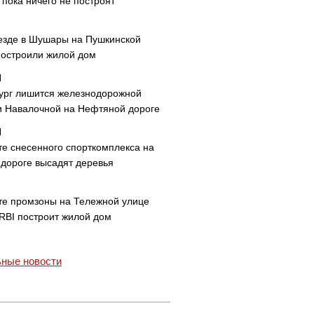
пока ничего не построят
езде в Шушары на Пушкинской
построили жилой дом
ург лишится железнодорожной
и Навалочной на Нефтяной дороге
те снесенного спорткомплекса на
дороге высадят деревья
те промзоны на Тележной улице
 RBI построит жилой дом
ные новости