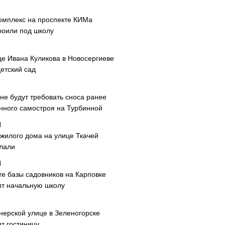
омплекс на проспекте КИМа
роили под школу
це Ивана Куликова в Новосергиеве
етский сад
не будут требовать сноса ранее
нного самостроя на Турбинной
 жилого дома на улице Ткачей
лали
те базы садовников на Карповке
ят начальную школу
нерской улице в Зеленогорске
т гостиницу