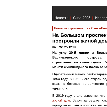
Новости
|
Снос-2025
|
Иссле
Новости строительства Санкт-Пет
На Большом проспект
построили жилой д
04/07/2025 12:07
На углу 20-й линии и Больш
Васильевского острова 
строительство жилого дома. Р
манеж Финляндского полка сере
Одноэтажный манеж лейб-гвардии 
1854 году. В 1930-х его отдали п
этаж, а боковые исторические
удлинили.
В 2019 году стало известно, чт
жилой дом
. Закон запрещает сн
юридически был «моложе» на вос