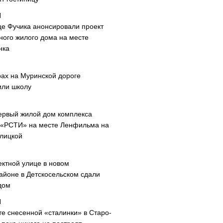
це Фучика анонсировали проект
ного жилого дома на месте
нка
рах на Муринской дороге
или школу
ервый жилой дом комплекса
 «РСТИ» на месте Ленфильма на
лицкой
ектной улице в новом
айоне в Детскосельском сдали
дом
те снесенной «сталинки» в Старо-