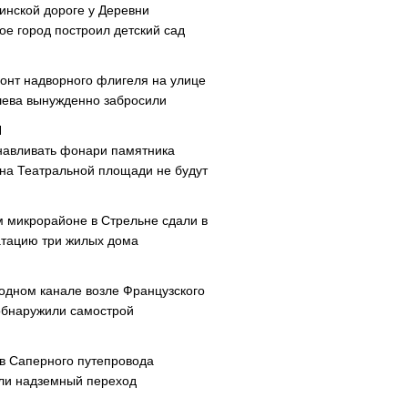
инской дороге у Деревни
ое город построил детский сад
онт надворного флигеля на улице
ева вынужденно забросили
навливать фонари памятника
 на Театральной площади не будут
м микрорайоне в Стрельне сдали в
атацию три жилых дома
одном канале возле Французского
обнаружили самострой
ав Саперного путепровода
ли надземный переход