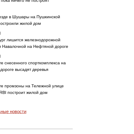
пока ничего не построят
езде в Шушары на Пушкинской
построили жилой дом
ург лишится железнодорожной
и Навалочной на Нефтяной дороге
те снесенного спорткомплекса на
дороге высадят деревья
те промзоны на Тележной улице
 RBI построит жилой дом
ные новости