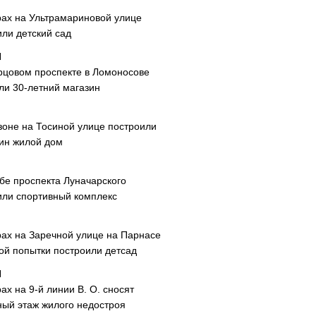
рах на Ультрамариновой улице
или детский сад
рцовом проспекте в Ломоносове
ли 30-летний магазин
зоне на Тосиной улице построили
ин жилой дом
ибе проспекта Луначарского
или спортивный комплекс
рах на Заречной улице на Парнасе
рой попытки построили детсад
ах на 9-й линии В. О. сносят
ный этаж жилого недостроя