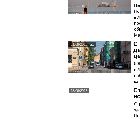
Вв
Пе
в 
пр
об
Ма
С
01/08/2018
д
ц
50
в 
на
ка
С
18/06/2018
н
Ст
зд
По