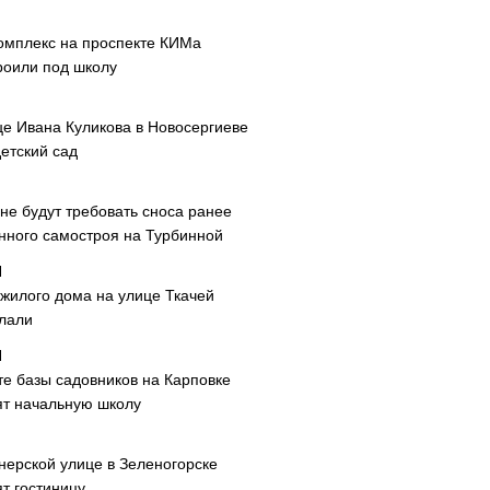
омплекс на проспекте КИМа
роили под школу
це Ивана Куликова в Новосергиеве
етский сад
не будут требовать сноса ранее
нного самостроя на Турбинной
 жилого дома на улице Ткачей
лали
те базы садовников на Карповке
ят начальную школу
нерской улице в Зеленогорске
т гостиницу