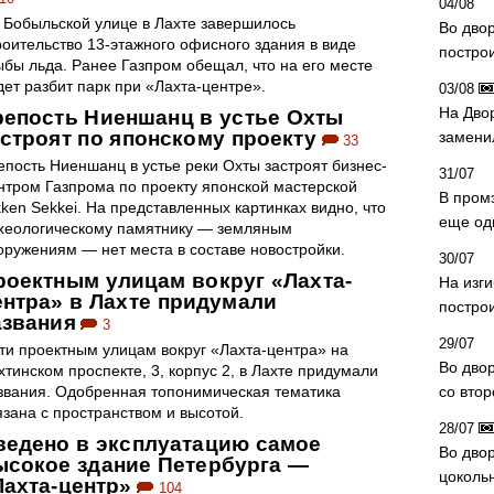
04/08
 Бобыльской улице в Лахте завершилось
Во дво
роительство 13-этажного офисного здания в виде
постро
ыбы льда. Ранее Газпром обещал, что на его месте
дет разбит парк при «Лахта-центре».
03/08
На Дво
репость Ниеншанц в устье Охты
астроят по японскому проекту
замени
33
епость Ниеншанц в устье реки Охты застроят бизнес-
31/07
нтром Газпрома по проекту японской мастерской
В пром
kken Sekkei. На представленных картинках видно, что
еще од
хеологическому памятнику — земляным
оружениям — нет места в составе новостройки.
30/07
роектным улицам вокруг «Лахта-
На изг
ентра» в Лахте придумали
постро
азвания
3
29/07
ти проектным улицам вокруг «Лахта-центра» на
Во дво
хтинском проспекте, 3, корпус 2, в Лахте придумали
звания. Одобренная топонимическая тематика
со вто
язана с пространством и высотой.
28/07
ведено в эксплуатацию самое
Во двор
ысокое здание Петербурга —
цоколь
Лахта-центр»
104