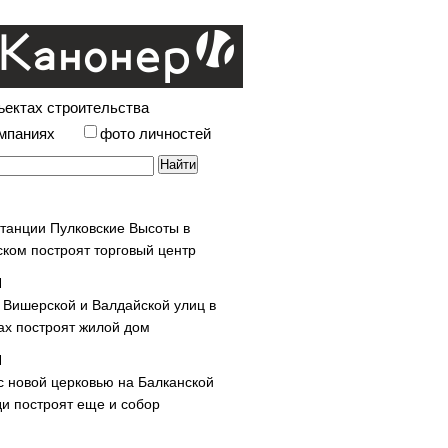
ъектах строительства
омпаниях
фото личностей
станции Пулковские Высоты в
ском построят торговый центр
у Вишерской и Валдайской улиц в
х построят жилой дом
с новой церковью на Балканской
и построят еще и собор