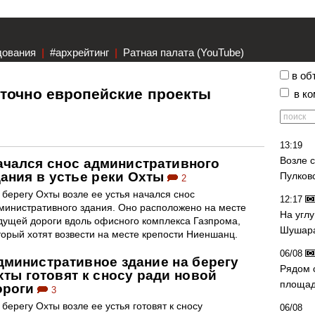
дования
|
#архрейтинг
|
Ратная палата (YouTube)
в об
сточно европейские проекты
в к
13:19
Возле 
ачался снос административного
дания в устье реки Охты
Пулков
2
 берегу Охты возле ее устья начался снос
12:17
министративного здания. Оно расположено на месте
На угл
дущей дороги вдоль офисного комплекса Газпрома,
Шушара
торый хотят возвести на месте крепости Ниеншанц.
06/08
дминистративное здание на берегу
Рядом 
хты готовят к сносу ради новой
площад
ороги
3
 берегу Охты возле ее устья готовят к сносу
06/08