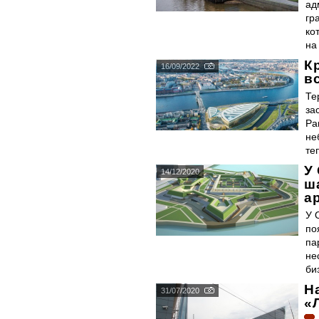
ад
гр
ко
на
К
16/09/2022
в
Те
за
Ра
не
те
У
14/12/2020
ш
а
У 
по
па
не
би
Н
31/07/2020
«