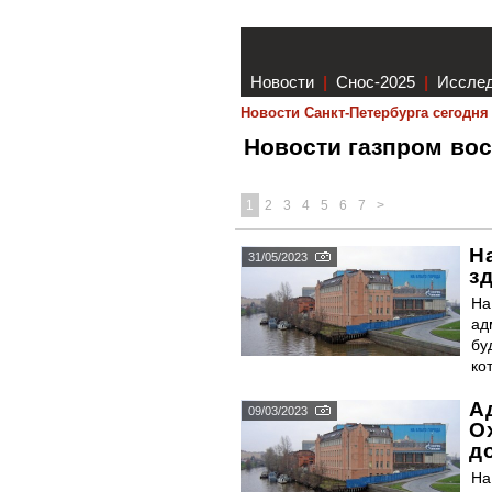
Новости
|
Снос-2025
|
Иссле
Новости Санкт-Петербурга сегодня
Новости газпром во
1
2
3
4
5
6
7
>
Н
31/05/2023
з
На
ад
бу
ко
А
09/03/2023
О
д
На