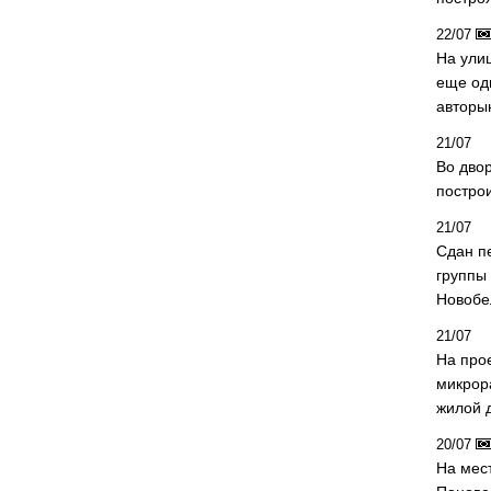
22/07
На ули
еще од
авторы
21/07
Во дво
постро
21/07
Сдан п
группы
Новобе
21/07
На про
микрор
жилой 
20/07
На мес