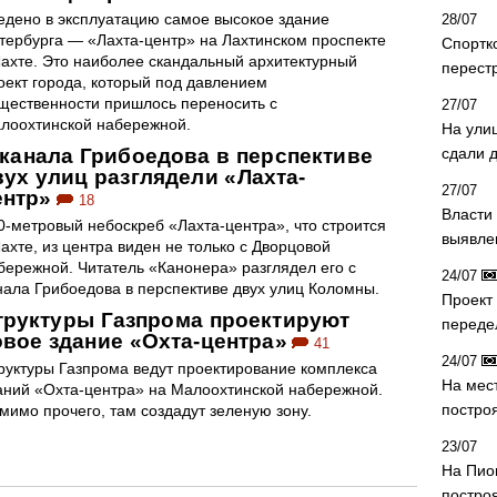
едено в эксплуатацию самое высокое здание
28/07
тербурга — «Лахта-центр» на Лахтинском проспекте
Спортк
Лахте. Это наиболее скандальный архитектурный
перест
оект города, который под давлением
щественности пришлось переносить с
27/07
лоохтинской набережной.
На ули
 канала Грибоедова в перспективе
сдали д
вух улиц разглядели «Лахта-
27/07
ентр»
18
Власти 
0-метровый небоскреб «Лахта-центра», что строится
выявле
Лахте, из центра виден не только с Дворцовой
бережной. Читатель «Канонера» разглядел его с
24/07
нала Грибоедова в перспективе двух улиц Коломны.
Проект
труктуры Газпрома проектируют
переде
овое здание «Охта-центра»
41
24/07
руктуры Газпрома ведут проектирование комплекса
На мес
аний «Охта-центра» на Малоохтинской набережной.
постро
мимо прочего, там создадут зеленую зону.
23/07
На Пио
построя