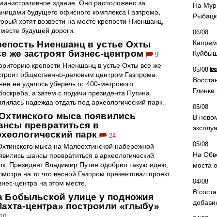
министративное здание. Оно расположено за
На Мур
аницами будущего офисного комплекса Газпрома,
Рыбацк
торый хотят возвести на месте крепости Ниеншанц,
 месте будущей дороги.
06/08
Капрем
репость Ниеншанц в устье Охты
се же застроят бизнес-центром
Куйбыш
9
рриторию крепости Ниеншанц в устье Охты все же
05/08
строят общественно-деловым центром Газпрома.
Восста
нее ее удалось уберечь от 400-метрового
Глинке
боскреба, а затем с подачи президента Путина
плилась надежда отдать под археологический парк.
05/08
 Охтинского мыса появились
В ново
ансы превратиться в
эксплу
рхеологический парк
24
05/08
Охтинского мыса на Малоохтинской набережной
На Обв
явились шансы превратиться в археологический
рк. Президент Владимир Путин одобрил такую идею,
моста 
смотря на то что весной Газпром презентовал проект
04/08
знес-центра на этом месте.
В сост
а Бобыльской улице у подножия
добави
Лахта-центра» построили «глыбу»
10