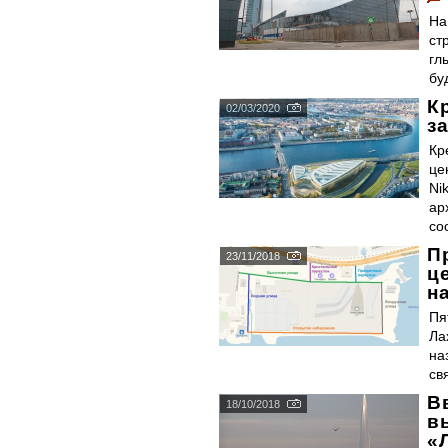
На
ст
гл
бу
К
02/03/2020
з
Кр
це
Ni
ар
со
П
23/11/2018
ц
н
Пя
Ла
на
св
В
18/10/2018
в
«