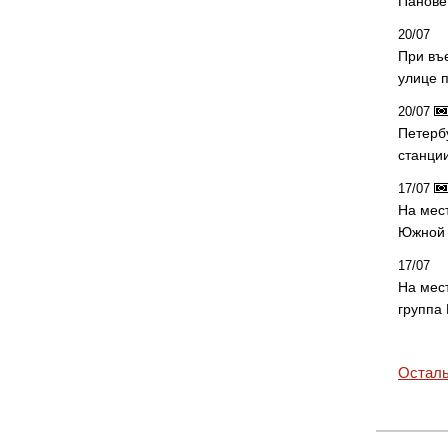
Панове 
20/07
При въ
улице 
20/07
Петерб
станци
17/07
На мес
Южной 
17/07
На мес
группа
Осталь