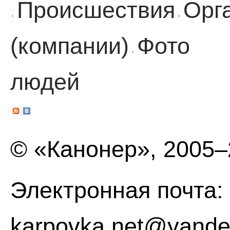
Происшествия
Орг
·
·
(компании)
Фото
·
людей
© «Канонер», 2005
Электронная почта:
karpovka.net@yande