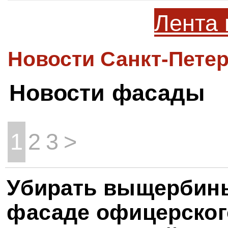
Лента 
Новости Санкт-Петер
Новости фасады
1
2
3
>
Убирать выщербин
фасаде офицерског