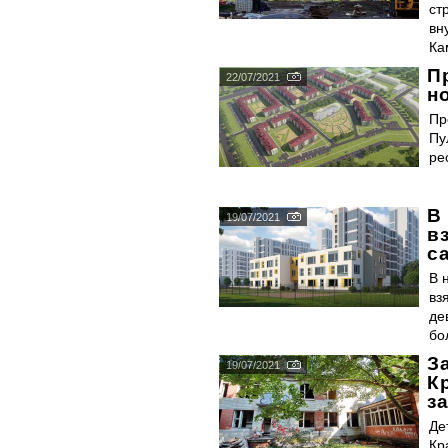
ст
вн
Ка
П
22/07/2021
н
Пр
Пу
ре
В
19/07/2021
в
с
В 
вз
де
бо
З
19/07/2021
К
з
Де
Кр