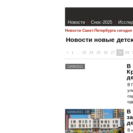
Новости
|
Снос-2025
|
Иссле
Новости Санкт-Петербурга сегодня
Новости новые детс
<
1
...
23
24
25
26
27
28
29
В
13/08/2021
К
д
В 
ул
са
од
В
10/08/2021
з
д
В 