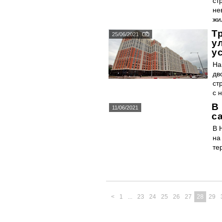
ст
не
жи
Т
25/06/2021
у
у
На
дв
ст
с 
В
11/06/2021
с
В 
на
те
<
1
...
23
24
25
26
27
28
29