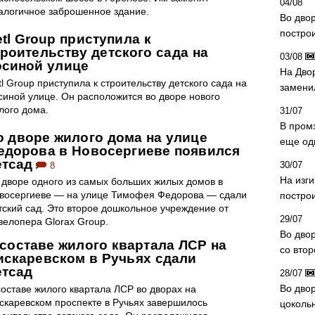
04/08
алогичное заброшенное здание.
Во дво
постро
tl Group приступила к
троительству детского сада на
03/08
осиной улице
На Дво
tl Group приступила к строительству детского сада на
замени
синой улице. Он расположится во дворе нового
лого дома.
31/07
В пром
о дворе жилого дома на улице
еще од
едорова в Новосергиеве появился
етсад
30/07
8
На изг
 дворе одного из самых больших жилых домов в
восергиеве — на улице Тимофея Федорова — сдали
постро
тский сад. Это второе дошкольное учреждение от
29/07
велопера Glorax Group.
Во дво
 составе жилого квартала ЛСР на
со вто
искаревском в Ручьях сдали
етсад
28/07
Во двор
составе жилого квартала ЛСР во дворах на
скаревском проспекте в Ручьях завершилось
цоколь