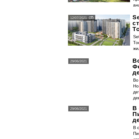
ан
Se
12/07/2021
с
Т
Se
То
жи
В
29/06/2021
Ф
д
Во
Но
де
де
В
29/06/2021
П
д
В 
Пи