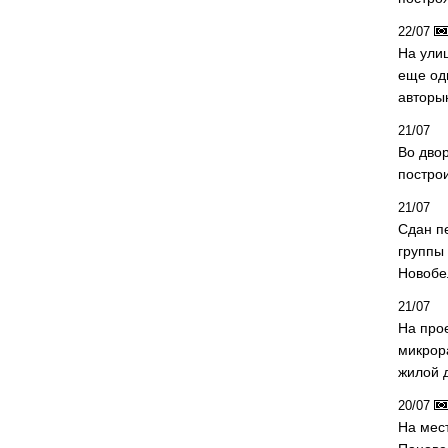
22/07
На ули
еще од
авторы
21/07
Во дво
постро
21/07
Сдан п
группы
Новобе
21/07
На про
микрор
жилой 
20/07
На мес