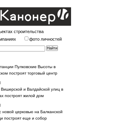
ъектах строительства
омпаниях
фото личностей
станции Пулковские Высоты в
ском построят торговый центр
у Вишерской и Валдайской улиц в
х построят жилой дом
с новой церковью на Балканской
и построят еще и собор