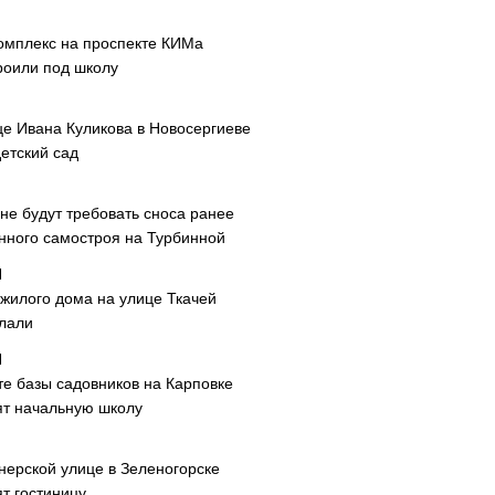
омплекс на проспекте КИМа
роили под школу
це Ивана Куликова в Новосергиеве
етский сад
не будут требовать сноса ранее
нного самостроя на Турбинной
 жилого дома на улице Ткачей
лали
те базы садовников на Карповке
ят начальную школу
нерской улице в Зеленогорске
т гостиницу