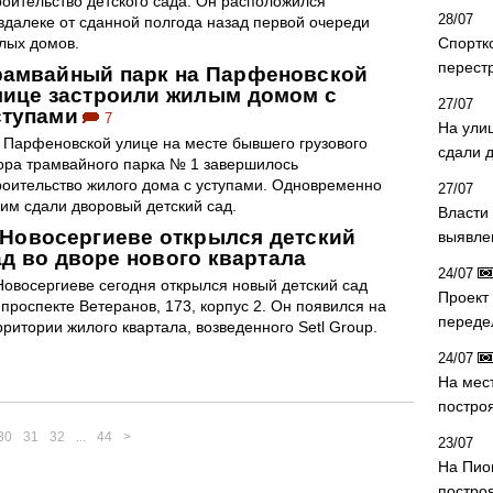
роительство детского сада. Он расположился
28/07
вдалеке от сданной полгода назад первой очереди
лых домов.
Спортк
перест
рамвайный парк на Парфеновской
лице застроили жилым домом с
27/07
ступами
7
На ули
 Парфеновской улице на месте бывшего грузового
сдали д
ора трамвайного парка № 1 завершилось
роительство жилого дома с уступами. Одновременно
27/07
ним сдали дворовый детский сад.
Власти 
 Новосергиеве открылся детский
выявле
ад во дворе нового квартала
24/07
Новосергиеве сегодня открылся новый детский сад
Проект
 проспекте Ветеранов, 173, корпус 2. Он появился на
переде
рритории жилого квартала, возведенного Setl Group.
24/07
На мес
постро
30
31
32
...
44
>
23/07
На Пио
построя