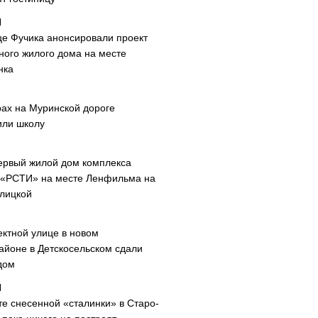
це Фучика анонсировали проект
ного жилого дома на месте
нка
рах на Муринской дороге
или школу
ервый жилой дом комплекса
 «РСТИ» на месте Ленфильма на
лицкой
ектной улице в новом
айоне в Детскосельском сдали
дом
те снесенной «сталинки» в Старо-