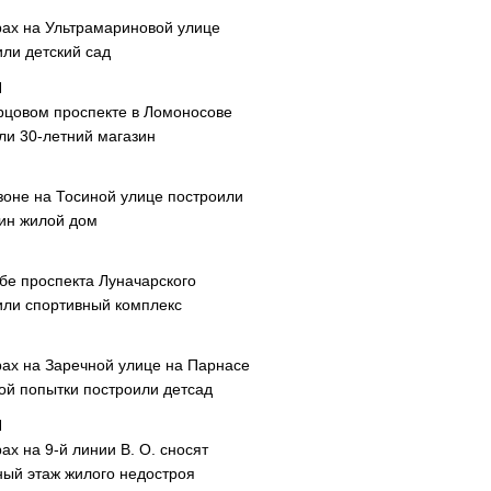
рах на Ультрамариновой улице
или детский сад
рцовом проспекте в Ломоносове
ли 30-летний магазин
зоне на Тосиной улице построили
ин жилой дом
ибе проспекта Луначарского
или спортивный комплекс
рах на Заречной улице на Парнасе
рой попытки построили детсад
ах на 9-й линии В. О. сносят
ный этаж жилого недостроя