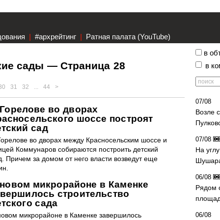
дования
|
#архрейтинг
|
Ратная палата (YouTube)
в об
кие сады — Страница 28
в к
30
31
32
...
44
>
07/08
 Горелове во дворах
Возле 
расносельского шоссе построят
Пулков
етский сад
07/08
Горелове во дворах между Красносельским шоссе и
ицей Коммунаров собираются построить детский
На угл
д. Причем за домом от него власти возведут еще
Шушара
ин.
06/08
 новом микрорайоне в Каменке
Рядом 
авершилось строительство
площад
етского сада
новом микрорайоне в Каменке завершилось
06/08