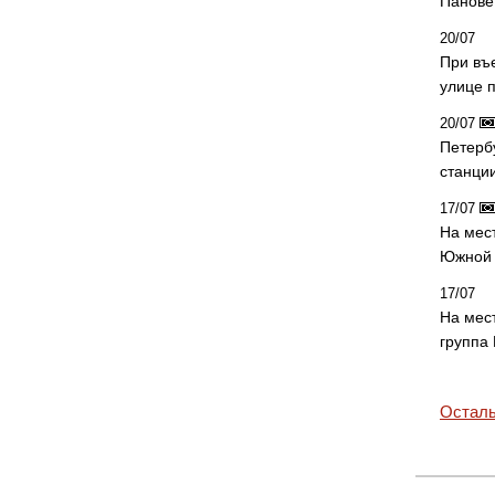
Панове 
20/07
При въ
улице 
20/07
Петерб
станци
17/07
На мес
Южной 
17/07
На мес
группа
Осталь