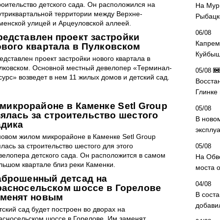
роительство детского сада. Он расположился на
На Мур
утриквартальной территории между Верхне-
Рыбацк
менской улицей и Арцеуловской аллеей.
06/08
редставлен проект застройки
Капрем
ового квартала в Пулковском
Куйбыш
едставлен проект застройки нового квартала в
лковском. Основной местный девелопер «Терминал-
05/08
сурс» возведет в нем 11 жилых домов и детский сад.
Восста
Глинке
 микрорайоне в Каменке Setl Group
05/08
зялась за строительство шестого
В ново
адика
эксплу
новом жилом микрорайоне в Каменке Setl Group
ялась за строительство шестого для этого
05/08
велопера детского сада. Он расположится в самом
На Обв
льшом квартале близ реки Каменки.
моста 
аброшенный детсад на
04/08
расносельском шоссе в Горелове
В сост
аменят новым
добави
тский сад будет построен во дворах на
асносельском шоссе в Горелове. Им заменят