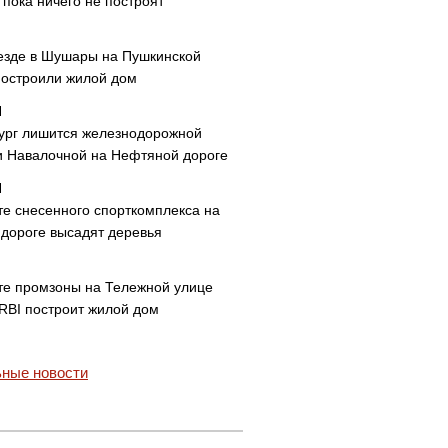
пока ничего не построят
езде в Шушары на Пушкинской
построили жилой дом
ург лишится железнодорожной
и Навалочной на Нефтяной дороге
те снесенного спорткомплекса на
дороге высадят деревья
те промзоны на Тележной улице
 RBI построит жилой дом
ные новости