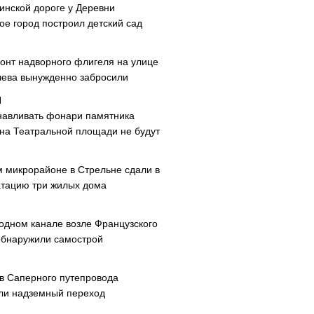
инской дороге у Деревни
ое город построил детский сад
онт надворного флигеля на улице
ева вынужденно забросили
навливать фонари памятника
 на Театральной площади не будут
м микрорайоне в Стрельне сдали в
атацию три жилых дома
одном канале возле Французского
обнаружили самострой
ав Саперного путепровода
ли надземный переход