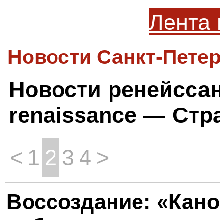
Лента 
Новости Санкт-Петер
Новости ренейсса
renaissance — Стр
<
1
2
3
4
>
Воссоздание: «Кан