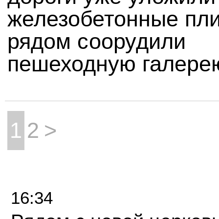
железобетонные пли
рядом соорудили
пешеходную галере
1
2
>
16:34