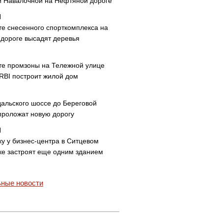
и Навалочной на Нефтяной дороге
те снесенного спорткомплекса на
дороге высадят деревья
те промзоны на Тележной улице
 RBI построит жилой дом
дальского шоссе до Береговой
проложат новую дорогу
ку у бизнес-центра в Ситцевом
ке застроят еще одним зданием
ные новости