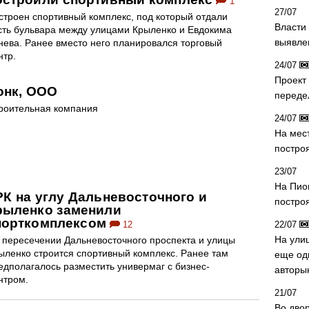
1
27/07
строен спортивный комплекс, под который отдали
Власти 
сть бульвара между улицами Крыленко и Евдокима
выявле
нева. Ранее вместо него планировался торговый
нтр.
24/07
Проект
онк, ООО
переде
роительная компания
24/07
На мес
постро
23/07
На Пио
РК на углу Дальневосточного и
построя
рыленко заменили
порткомплексом
12
22/07
На ули
 пересечении Дальневосточного проспекта и улицы
ыленко строится спортивный комплекс. Ранее там
еще од
едполагалось разместить универмаг с бизнес-
авторы
нтром.
21/07
Во дво