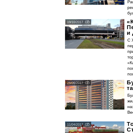
Ра
ре
бу
«
19/10/2017
П
и
С 
пе
пр
то
«К
по
по
Б
28/06/2017
т
Бу
жи
на
Ве
Т
11/04/2017
С