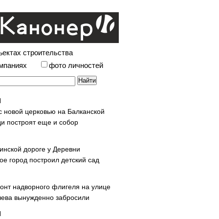
ъектах строительства
омпаниях
фото личностей
с новой церковью на Балканской
и построят еще и собор
инской дороге у Деревни
ое город построил детский сад
онт надворного флигеля на улице
ева вынужденно забросили