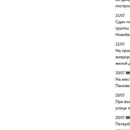
постро
21/07
Сдан п
группы
Новобе
21/07
На про
микрор
жилой 
20/07
На мес
Панове 
20/07
При въ
улице 
20/07
Петерб