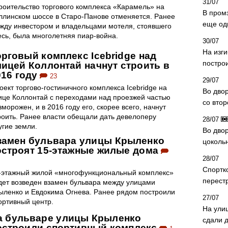
31/07
роительство торгового комплекса «Карамель» на
В пром
ллинском шоссе в Старо-Панове отменяется. Ранее
еще од
жду инвестором и владельцами мотеля, стоявшего
есь, была многолетняя пиар-война.
30/07
На изг
орговый комплекс Icebridge над
постро
лицей Коллонтай начнут строить в
016 году
23
29/07
оект торгово-гостиничного комплекса Icebridge на
Во дво
ице Коллонтай с переходами над проезжей частью
со вто
зморожен, и в 2016 году его, скорее всего, начнут
роить. Ранее власти обещали дать девелоперу
28/07
угие земли.
Во двор
замен бульвара улицы Крыленко
цоколь
остроят 15-этажные жилые дома
28/07
Спортк
-этажный жилой «многофункциональный комплекс»
перест
дет возведен взамен бульвара между улицами
ыленко и Евдокима Огнева. Ранее рядом построили
27/07
ортивный центр.
На ули
а бульваре улицы Крыленко
сдали д
остроили спортивный комплекс