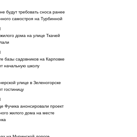
не будут требовать сноса ранее
нного самостроя на Турбинной
 жилого дома на улице Ткачей
лали
те базы садовников на Карповке
ят начальную школу
нерской улице в Зеленогорске
т гостиницу
це Фучика анонсировали проект
ного жилого дома на месте
нка
рах на Муринской дороге