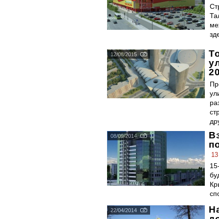
Ст
Та
ме
зд
Т
12/08/2015
у
2
Пр
ул
ра
ст
др
В
08/09/2014
п
13
15
бу
Кр
сп
Н
22/04/2014
д