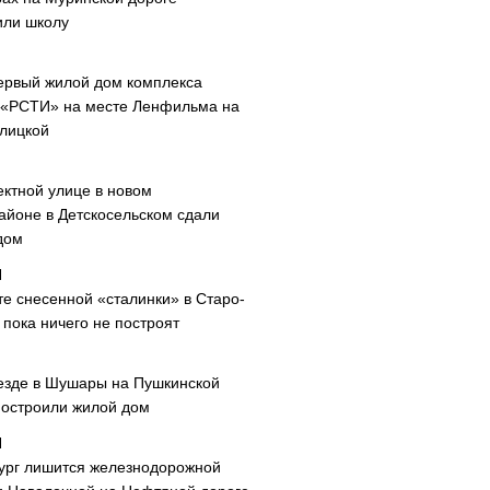
или школу
ервый жилой дом комплекса
 «РСТИ» на месте Ленфильма на
лицкой
ектной улице в новом
айоне в Детскосельском сдали
дом
те снесенной «сталинки» в Старо-
пока ничего не построят
езде в Шушары на Пушкинской
построили жилой дом
ург лишится железнодорожной