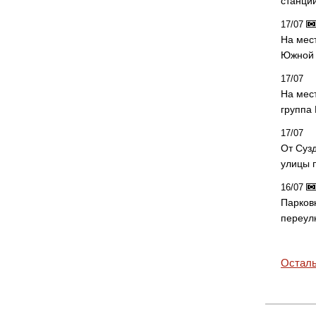
станци
17/07
На мес
Южной 
17/07
На мес
группа
17/07
От Суз
улицы 
16/07
Парков
переул
Осталь