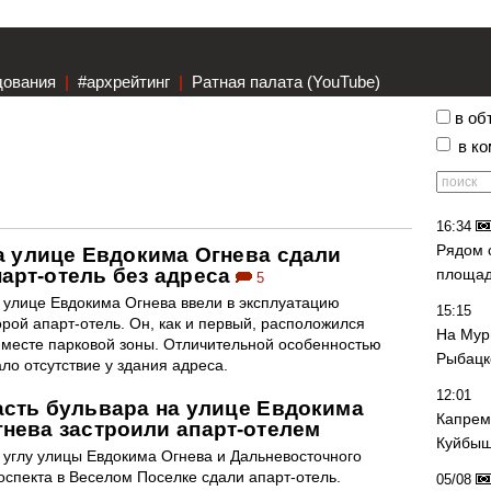
дования
|
#архрейтинг
|
Ратная палата (YouTube)
в об
в к
16:34
Рядом 
а улице Евдокима Огнева сдали
парт-отель без адреса
площад
5
 улице Евдокима Огнева ввели в эксплуатацию
15:15
орой апарт-отель. Он, как и первый, расположился
На Мур
 месте парковой зоны. Отличительной особенностью
Рыбацк
ало отсутствие у здания адреса.
12:01
асть бульвара на улице Евдокима
Капрем
гнева застроили апарт-отелем
Куйбыш
 углу улицы Евдокима Огнева и Дальневосточного
оспекта в Веселом Поселке сдали апарт-отель.
05/08