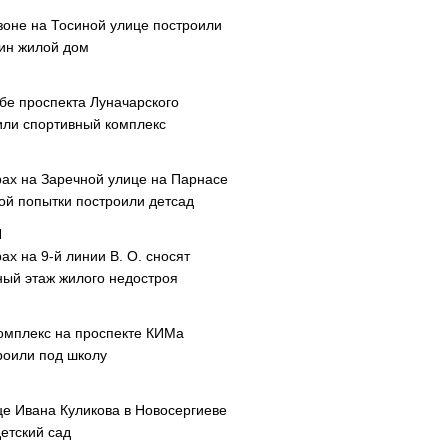
зоне на Тосиной улице построили
ин жилой дом
ибе проспекта Луначарского
или спортивный комплекс
рах на Заречной улице на Парнасе
рой попытки построили детсад
ах на 9-й линии В. О. сносят
ный этаж жилого недостроя
омплекс на проспекте КИМа
роили под школу
це Ивана Куликова в Новосергиеве
етский сад