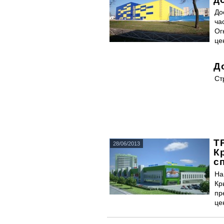
До
ча
Ог
це
Д
Ст
Т
28/06/2013
К
с
На
Кр
пр
це