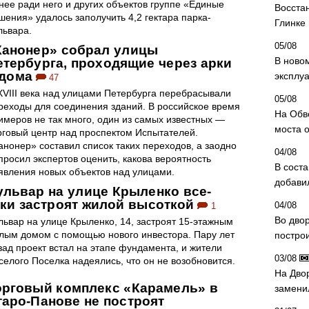
нее ради него и других объектов группе «Единые
Восста
шения» удалось заполучить 4,2 гектара парка-
Глинке
львара.
05/08
Канонер» собрал улицы
В ново
етербурга, проходящие через арки
 дома
эксплу
47
XVIII века над улицами Петербурга перебрасывали
05/08
реходы для соединения зданий. В российское время
На Обв
имеров не так много, один из самых известных —
моста 
рговый центр над проспектом Испытателей.
анонер» составил список таких переходов, а заодно
04/08
просил экспертов оценить, какова вероятность
В сост
явления новых объектов над улицами.
добави
ульвар на улице Крыленко все-
аки застроят жилой высоткой
04/08
1
Во дво
львар на улице Крыленко, 14, застроят 15-этажным
лым домом с помощью нового инвестора. Пару лет
постро
зад проект встал на этапе фундамента, и жители
03/08
селого Поселка надеялись, что он не возобновится.
На Дво
орговый комплекс «Карамель» в
замени
таро-Панове не построят