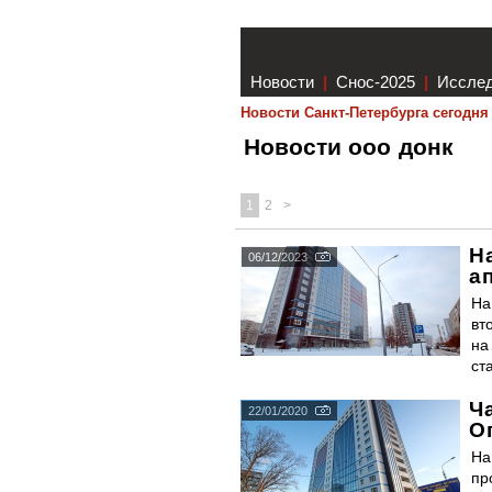
Новости
|
Снос-2025
|
Иссле
Новости Санкт-Петербурга сегодня
Новости ооо донк
1
2
>
Н
06/12/2023
а
На
вт
на
ст
Ч
22/01/2020
О
На
пр