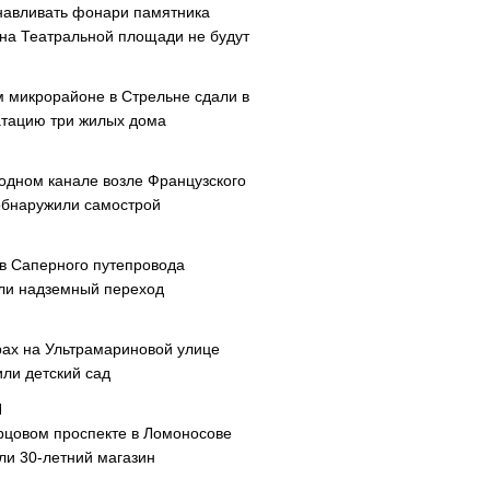
навливать фонари памятника
 на Театральной площади не будут
м микрорайоне в Стрельне сдали в
атацию три жилых дома
одном канале возле Французского
обнаружили самострой
ав Саперного путепровода
ли надземный переход
рах на Ультрамариновой улице
или детский сад
рцовом проспекте в Ломоносове
ли 30-летний магазин