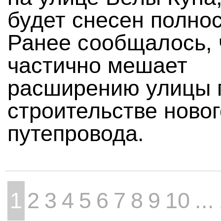
будет снесен полно
Ранее сообщалось, 
частично мешает
расширению улицы 
строительстве новог
путепровода.
1
2
3
4
5
6
7
8
9
10
...