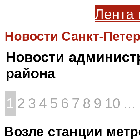
Лента 
Новости Санкт-Петер
Новости админист
района
1
2
3
4
5
6
7
8
9
10
...
Возле станции метр