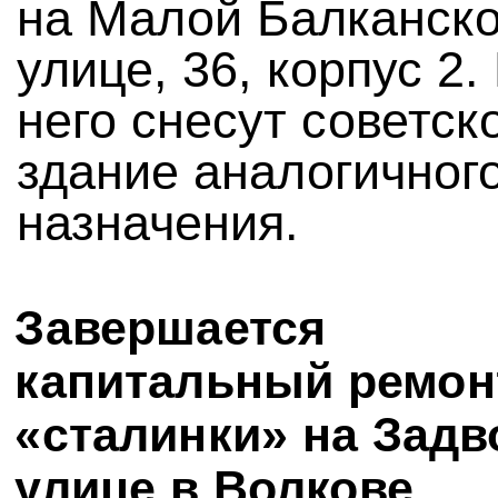
на Малой Балканск
улице, 36, корпус 2.
него снесут советск
здание аналогичног
назначения.
Завершается
капитальный ремон
«сталинки» на Зад
улице в Волкове