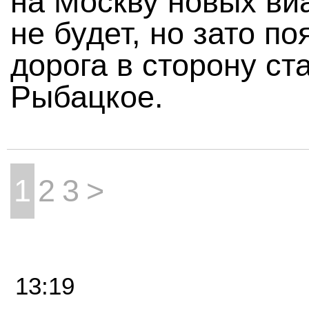
на Москву новых ви
не будет, но зато по
дорога в сторону ст
Рыбацкое.
1
2
3
>
13:19