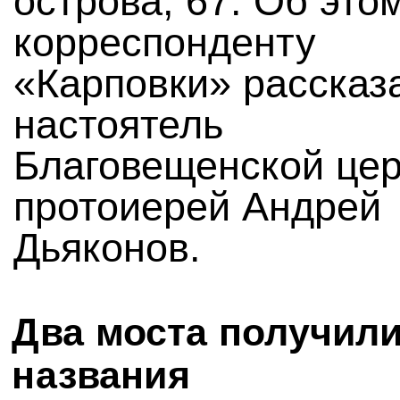
острова, 67. Об это
корреспонденту
«Карповки» рассказ
настоятель
Благовещенской цер
протоиерей Андрей
Дьяконов.
Два моста получил
названия