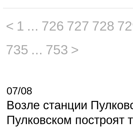
<
1
...
726
727
728
72
735
...
753
>
07/08
Возле станции Пулков
Пулковском построят 