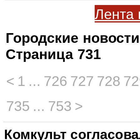
Лента 
Городские новости
Страница 731
<
1
...
726
727
728
72
735
...
753
>
Комкульт согласова