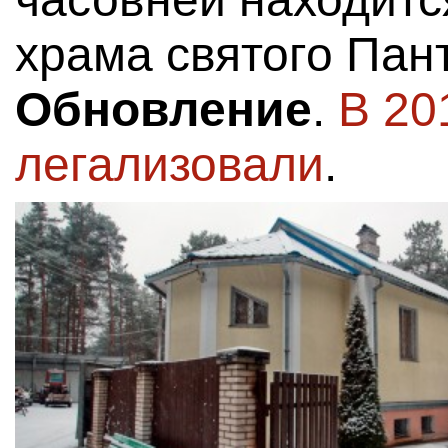
храма святого Пан
Обновление
.
В 20
легализовали
.