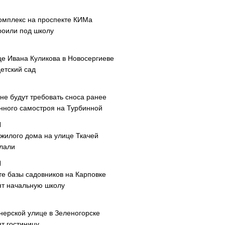
омплекс на проспекте КИМа
роили под школу
це Ивана Куликова в Новосергиеве
етский сад
не будут требовать сноса ранее
нного самостроя на Турбинной
 жилого дома на улице Ткачей
лали
те базы садовников на Карповке
ят начальную школу
нерской улице в Зеленогорске
т гостиницу