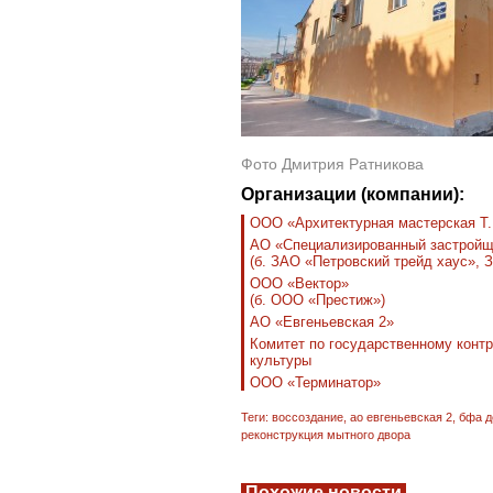
Фото Дмитрия Ратникова
Организации (компании):
ООО «Архитектурная мастерская Т.
АО «Специализированный застройщ
(б. ЗАО «Петровский трейд хаус»,
ООО «Вектор»
(б. ООО «Престиж»)
АО «Евгеньевская 2»
Комитет по государственному контр
культуры
ООО «Терминатор»
Теги:
воссоздание
,
ао евгеньевская 2
,
бфа д
реконструкция мытного двора
Похожие новости