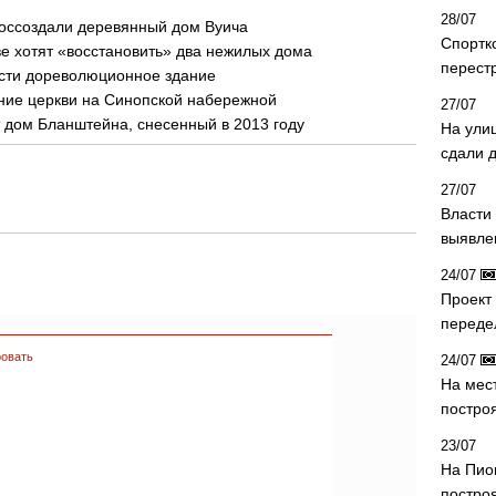
28/07
воссоздали деревянный дом Вуича
Спортк
е хотят «восстановить» два нежилых дома
перест
ести дореволюционное здание
ние церкви на Синопской набережной
27/07
т дом Бланштейна, снесенный в 2013 году
На ули
сдали д
27/07
Власти 
выявле
24/07
Проект
переде
овать
24/07
На мес
постро
23/07
На Пио
построя