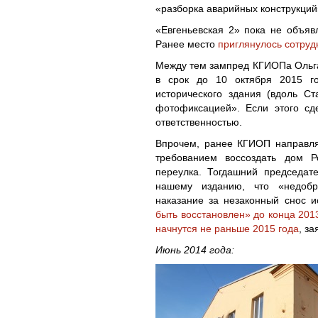
«разборка аварийных конструкций
«Евгеньевская 2» пока не объявл
Ранее место
приглянулось сотру
Между тем зампред КГИОПа Ольга
в срок до 10 октября 2015 го
исторического здания (вдоль С
фотофиксацией». Если этого сд
ответственностью.
Впрочем, ранее КГИОП направля
требованием воссоздать дом Р
переулка. Тогдашний председат
нашему изданию, что «недобр
наказание за незаконный снос и
быть восстановлен» до конца 201
начнутся не раньше 2015 года
, з
Июнь 2014 года: