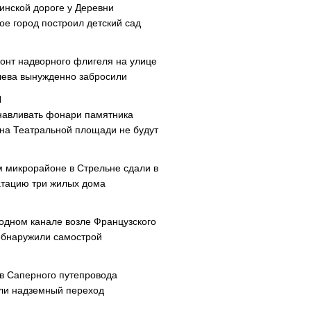
инской дороге у Деревни
ое город построил детский сад
онт надворного флигеля на улице
ева вынужденно забросили
навливать фонари памятника
 на Театральной площади не будут
м микрорайоне в Стрельне сдали в
атацию три жилых дома
одном канале возле Французского
обнаружили самострой
ав Саперного путепровода
ли надземный переход