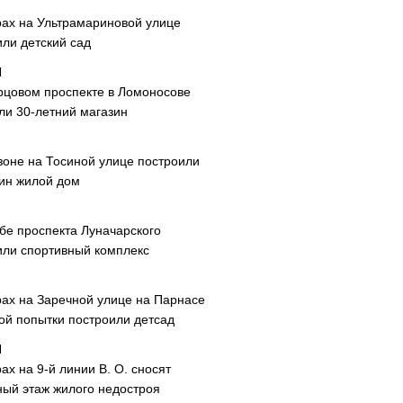
рах на Ультрамариновой улице
или детский сад
рцовом проспекте в Ломоносове
ли 30-летний магазин
зоне на Тосиной улице построили
ин жилой дом
ибе проспекта Луначарского
или спортивный комплекс
рах на Заречной улице на Парнасе
рой попытки построили детсад
ах на 9-й линии В. О. сносят
ный этаж жилого недостроя