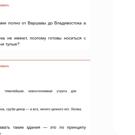
овать
ами полно от Варшавы до Владивостока а
ека не имеют, поэтому готовы носиться с
ни тупые?
овать
я, тяжелейшая, невосполнимая утрата для
на, сруби декор — и все, ничего ценного нет. Логика
давать такие здания — это по принципу
»