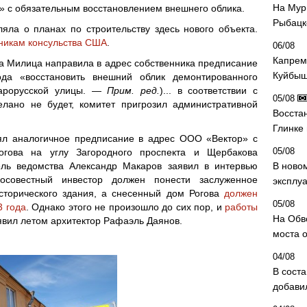
На Мур
» с обязательным восстановлением внешнего облика.
Рыбацк
яла о планах по строительству здесь нового объекта.
дникам консульства США
.
06/08
Капрем
 Милица направила в адрес собственника предписание
Куйбыш
да «восстановить внешний облик демонтированного
тарорусской улицы. —
Прим. ред.
)... в соответствии с
05/08
елано не будет, комитет пригрозил административной
Восста
Глинке
л аналогичное предписание в адрес ООО «Вектор» с
05/08
огова на углу Загородного проспекта и Щербакова
ель ведомства Александр Макаров заявил в интервью
В ново
осовестный инвестор должен понести заслуженное
эксплу
сторического здания, а снесенный дом Рогова
должен
05/08
3 года
. Однако этого не произошло до сих пор, и
работы
На Обв
аявил летом архитектор Рафаэль Даянов.
моста 
04/08
В сост
добави