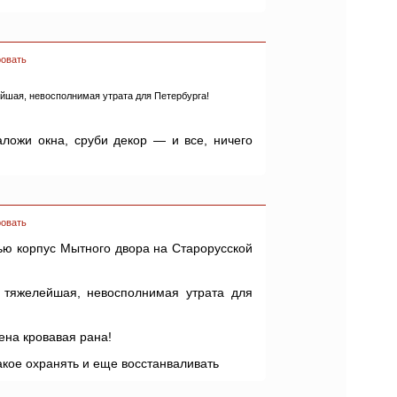
овать
ейшая, невосполнимая утрата для Петербурга!
аложи окна, сруби декор — и все, ничего
овать
ю корпус Мытного двора на Старорусской
 тяжелейшая, невосполнимая утрата для
ена кровавая рана!
кое охранять и еще восстанваливать