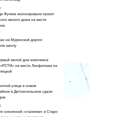
це Фучика анонсировали проект
ного жилого дома на месте
нка
рах на Муринской дороге
или школу
ервый жилой дом комплекса
 «РСТИ» на месте Ленфильма на
лицкой
ектной улице в новом
айоне в Детскосельском сдали
дом
те снесенной «сталинки» в Старо-