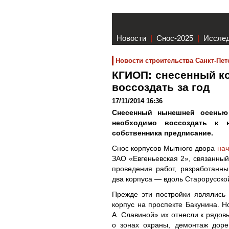
Новости
|
Снос-2025
|
Иссле
Новости строительства Санкт-Пет
КГИОП: снесенный к
воссоздать за год
17/11/2014 16:36
Снесенный нынешней осенью
необходимо воссоздать к 
собственника предписание.
Снос корпусов Мытного двора
нач
ЗАО «Евгеньевская 2», связанный
проведения работ, разработанн
два корпуса — вдоль Старорусско
Прежде эти постройки являлись
корпус на проспекте Бакунина. Н
А. Славиной» их отнесли к рядов
о зонах охраны, демонтаж дор