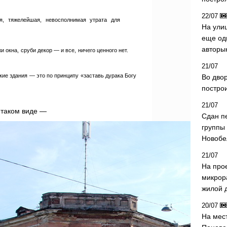
22/07
я, тяжелейшая, невосполнимая утрата для
На ули
еще од
авторы
и окна, сруби декор — и все, ничего ценного нет.
21/07
акие здания — это по принципу «заставь дурака Богу
Во дво
постро
21/07
 таком виде —
Сдан п
группы
Новобе
21/07
На про
микрор
жилой 
20/07
На мес