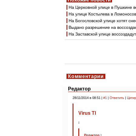
На Церковной улице в Пушкине 
На улице Костылева в Ломоносов
На Богословской улице хотят сн
Выдано разрешение на воссозда
На Заставской улице воссоздаду
Комментарии
Редактор
28/11/2014 в 08:51 |
#1
|
Ответить
|
Цитир
Virus TI
:
Редактор
: