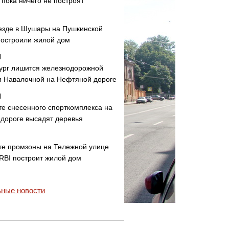
пока ничего не построят
езде в Шушары на Пушкинской
построили жилой дом
ург лишится железнодорожной
и Навалочной на Нефтяной дороге
те снесенного спорткомплекса на
дороге высадят деревья
те промзоны на Тележной улице
 RBI построит жилой дом
ные новости