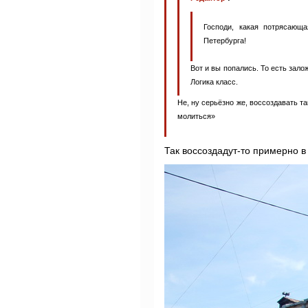
Господи, какая потрясающа
Петербурга!
Вот и вы попались. То есть залож
Логика класс.
Не, ну серьёзно же, воссоздавать т
молиться»
Так воссоздадут-то примерно в