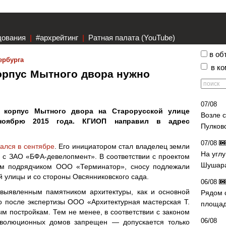
дования
|
#архрейтинг
|
Ратная палата (YouTube)
в об
ербурга
в к
орпус Мытного двора нужно
07/08
 корпус Мытного двора на Старорусской улице
Возле 
ноябрю 2015 года. КГИОП направил в адрес
Пулков
07/08
ался в сентябре
. Его инициатором стал владелец земли
На угл
 с ЗАО «БФА-девелопмент». В соответствии с проектом
Шушара
ым подрядчиком ООО «Терминатор», сносу подлежали
й улицы и со стороны Овсянниковского сада.
06/08
 выявленным памятником архитектуры, как и основной
Рядом 
о после экспертизы ООО «Архитектурная мастерская Т.
площад
ым постройкам. Тем не менее, в соответствии с законом
06/08
еволюционных домов запрещен — допускается только