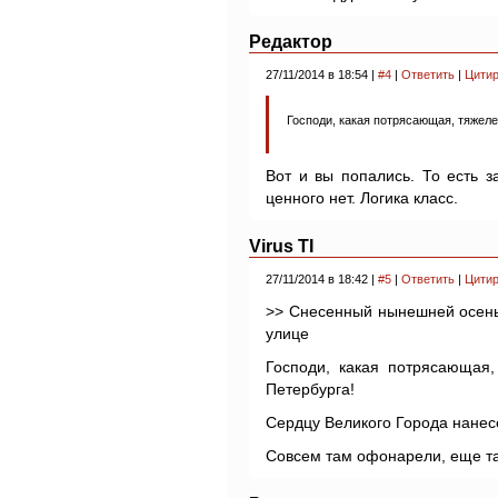
Редактор
27/11/2014 в 18:54 |
#4
|
Ответить
|
Цитир
Господи, какая потрясающая, тяжел
Вот и вы попались. То есть з
ценного нет. Логика класс.
Virus TI
27/11/2014 в 18:42 |
#5
|
Ответить
|
Цитир
>> Снесенный нынешней осень
улице
Господи, какая потрясающая,
Петербурга!
Сердцу Великого Города нанес
Совсем там офонарели, еще та