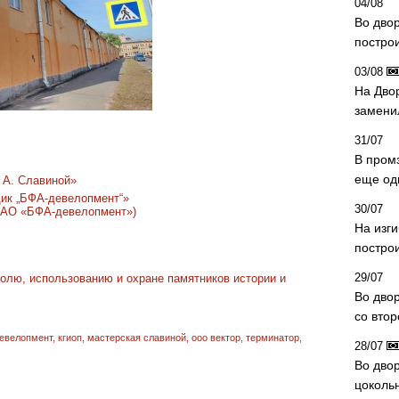
04/08
Во дво
постро
03/08
На Дво
замени
31/07
В пром
еще од
 А. Славиной»
ик „БФА-девелопмент“»
30/07
 ЗАО «БФА-девелопмент»)
На изг
постро
29/07
олю, использованию и охране памятников истории и
Во дво
со вто
евелопмент
,
кгиоп
,
мастерская славиной
,
ооо вектор
,
терминатор
,
28/07
Во двор
цоколь