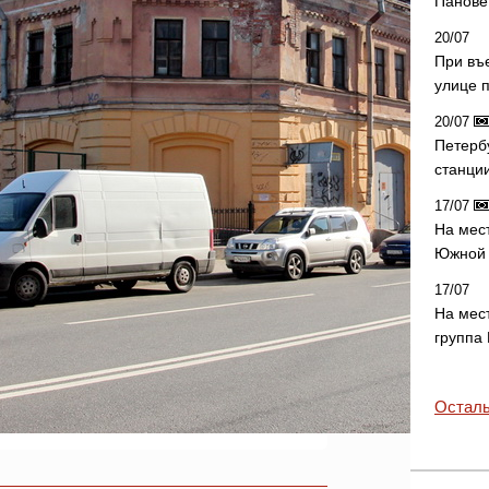
Панове 
20/07
При въ
улице 
20/07
Петерб
станци
17/07
На мес
Южной 
17/07
На мес
группа
Осталь