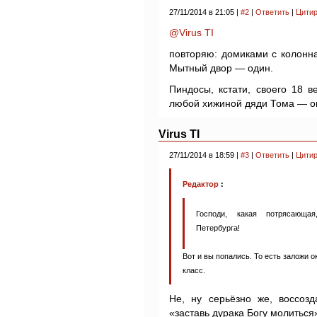
27/11/2014 в 21:05 |
#2
|
Ответить
|
Цитир
@Virus TI
повторяю: домиками с колонн
Мытный двор — один.
Пиндосы, кстати, своего 18 в
любой хижиной дяди Тома — о
Virus TI
27/11/2014 в 18:59 |
#3
|
Ответить
|
Цитир
Редактор
:
Господи, какая потрясающа
Петербурга!
Вот и вы попались. То есть заложи ок
класс.
Не, ну серьёзно же, воссоз
«заставь дурака Богу молиться