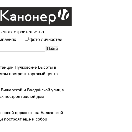
ъектах строительства
омпаниях
фото личностей
станции Пулковские Высоты в
ском построят торговый центр
у Вишерской и Валдайской улиц в
х построят жилой дом
с новой церковью на Балканской
и построят еще и собор