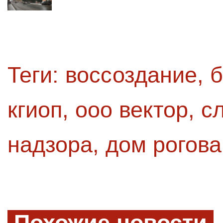
Теги:
воссоздание
,
б
кгиоп
,
ооо вектор
,
с
надзора
,
дом рогова
Похожие новости