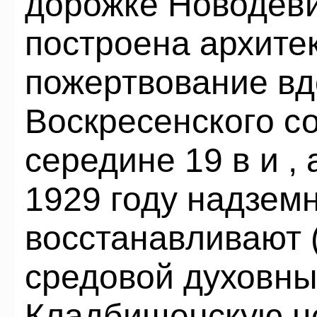
дорожке Новодев
построена архите
пожертвование вд
Воскресенского с
середине 19 в и ,
1929 году надзем
восстанавливают (
средовой духовны
Кладбищенскую ц