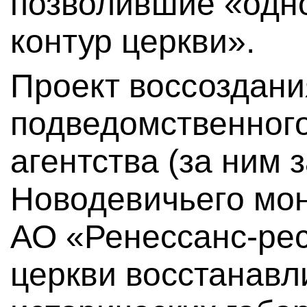
позволившие «одн
контур церкви».
Проект воссоздани
подведомственного
агентства (за ним 
Новодевичьего мо
АО «Ренессанс-ре
церкви восстанавл