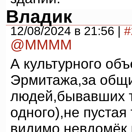
Владик
12/08/2024 в 21:56 |
#
@ММММ
А культурного об
Эрмитажа,за общи
людей,бывавших т
одного),не пустая
видимо,невдомёк,