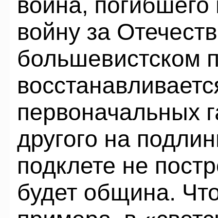
воина, погибшего 
войну за Отечест
большевистском 
восстанавливаетс
первоначальных га
другого на подли
подклете не постр
будет община. Что