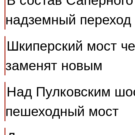
В состав Саперного
надземный переход
Шкиперский мост че
заменят новым
Над Пулковским шос
пешеходный мост