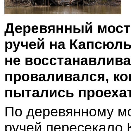
Деревянный мост
ручей на Капсюл
не восстанавлива
проваливался, ко
пытались проехат
По деревянному м
ручей пересекало 