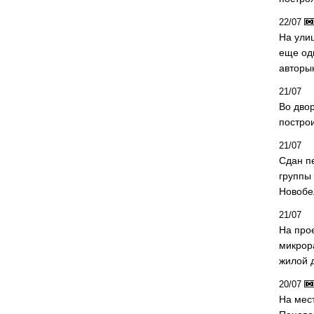
22/07
На ули
еще од
авторы
21/07
Во дво
постро
21/07
Сдан п
группы
Новобе
21/07
На про
микрор
жилой 
20/07
На мес