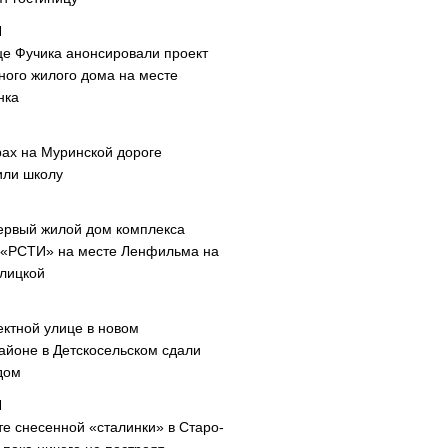
це Фучика анонсировали проект
ного жилого дома на месте
нка
рах на Муринской дороге
или школу
ервый жилой дом комплекса
 «РСТИ» на месте Ленфильма на
лицкой
ектной улице в новом
айоне в Детскосельском сдали
дом
те снесенной «сталинки» в Старо-