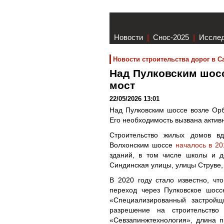
Новости
|
Снос-2025
|
Иссле
Новости строительства дорог в С
Над Пулковским шос
мост
22/05/2026 13:01
Над Пулковским шоссе возле Орб
Его необходимость вызвана актив
Строительство жилых домов вд
Волхонским шоссе
началось в 20
зданий, в том числе школы и д
Синдинская улицы, улицы Струве,
В 2020 году стало известно, ч
переход через Пулковское шос
«Специализированный застройщ
разрешение на строительство
«Севзапинжтехнология», длина п