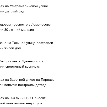
рах на Ультрамариновой улице
или детский сад
рцовом проспекте в Ломоносове
ли 30-летний магазин
зоне на Тосиной улице построили
ин жилой дом
ибе проспекта Луначарского
или спортивный комплекс
рах на Заречной улице на Парнасе
рой попытки построили детсад
ах на 9-й линии В. О. сносят
ный этаж жилого недостроя