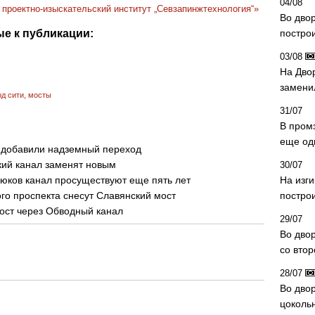
04/08
проектно-изыскательский институт „Севзапинжтехнология“»
Во дво
е к публикации:
постро
03/08
На Дво
замени
рд сити
,
мосты
31/07
В пром
еще од
а добавили надземный переход
кий канал заменят новым
30/07
юков канал просуществуют еще пять лет
На изг
го проспекта снесут Славянский мост
постро
мост через Обводный канал
29/07
Во дво
со вто
28/07
Во двор
цоколь