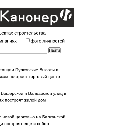
ъектах строительства
омпаниях
фото личностей
станции Пулковские Высоты в
ском построят торговый центр
у Вишерской и Валдайской улиц в
х построят жилой дом
с новой церковью на Балканской
и построят еще и собор