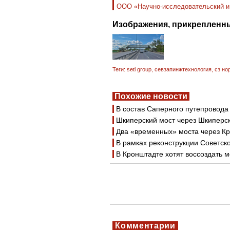
ООО «Научно-исследовательский и 
Изображения, прикрепленны
Теги:
setl group
,
севзапинжтехнология
,
сз но
Похожие новости
В состав Саперного путепровод
Шкиперский мост через Шкиперс
Два «временных» моста через Кр
В рамках реконструкции Советско
В Кронштадте хотят воссоздать 
Комментарии