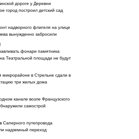
инской дороге у Деревни
ое город построил детский сад
онт надворного флигеля на улице
ева вынужденно забросили
навливать фонари памятника
 на Театральной площади не будут
м микрорайоне в Стрельне сдали в
атацию три жилых дома
одном канале возле Французского
обнаружили самострой
ав Саперного путепровода
ли надземный переход