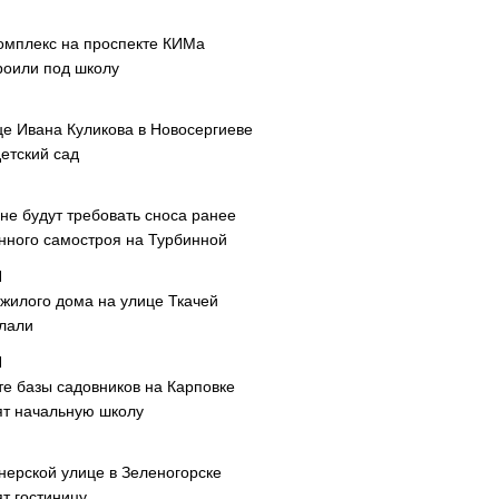
омплекс на проспекте КИМа
роили под школу
це Ивана Куликова в Новосергиеве
етский сад
не будут требовать сноса ранее
нного самостроя на Турбинной
 жилого дома на улице Ткачей
лали
те базы садовников на Карповке
ят начальную школу
нерской улице в Зеленогорске
т гостиницу