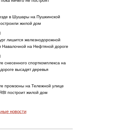
пока ничего не построят
езде в Шушары на Пушкинской
построили жилой дом
ург лишится железнодорожной
и Навалочной на Нефтяной дороге
те снесенного спорткомплекса на
дороге высадят деревья
те промзоны на Тележной улице
 RBI построит жилой дом
ные новости