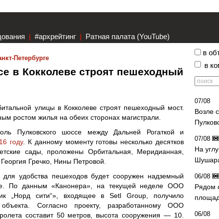
дования
|
#архрейтинг
|
Ратная палата (YouTube)
в об
анкт-Петербурге
в к
се в Кокколеве строят пешеходный
07/08
итальной улицы в Кокколеве строят пешеходный мост.
Возле 
ным ростом жилья на обеих сторонах магистрали.
Пулков
оль Пулковского шоссе между Дальней Рогаткой и
07/08
16 году
. К данному моменту готовы несколько десятков
На угл
етские сады, проложены Орбитальная, Меридианная,
Шушара
 Георгия Гречко, Нины Петровой.
то для удобства пешеходов будет сооружен надземный
06/08
се. По данным «Канонера», на текущей неделе ООО
Рядом 
ик „Норд сити“», входящее в Setl Group, получило
площад
 объекта. Согласно проекту, разработанному ООО
06/08
ролета составит 50 метров, высота сооружения — 10.