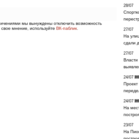
28/07
Спортк
перест
аничениями мы вынуждены отключить возможность
 свое мнение, используйте
ВК-паблик
.
27/07
На ули
сдали д
27/07
Власти 
выявле
24/07
Проект
переде
24/07
На мес
постро
23/07
На Пио
построя