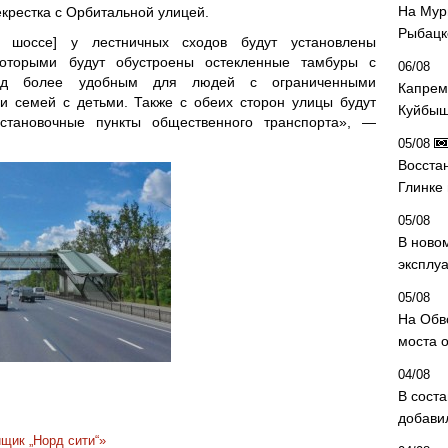
На Мур
крестка с Орбитальной улицей.
Рыбацк
о шоссе] у лестничных сходов будут установлены
оторыми будут обустроены остекленные тамбуры с
06/08
ход более удобным для людей с ограниченными
Капрем
и семей с детьми. Также с обеих сторон улицы будут
Куйбыш
становочные пункты общественного транспорта», —
05/08
Восста
Глинке
05/08
В ново
эксплу
05/08
На Обв
моста 
04/08
В сост
добави
щик „Норд сити“»