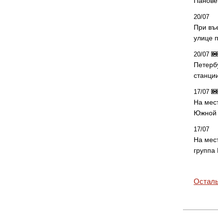
Панове 
20/07
При въ
улице 
20/07
Петерб
станци
17/07
На мес
Южной 
17/07
На мес
группа
Осталь