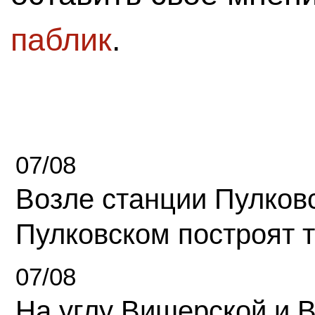
паблик
.
07/08
Возле станции Пулков
Пулковском построят 
07/08
На углу Вишерской и 