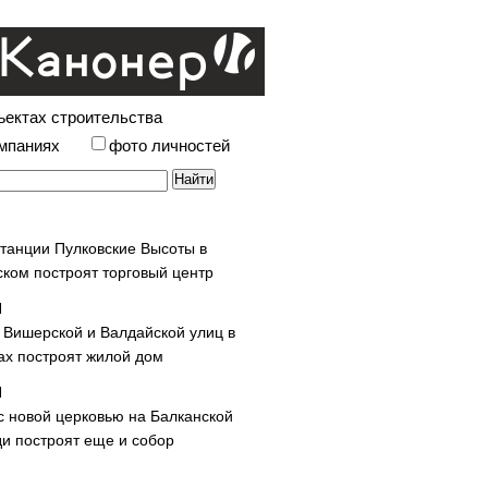
ъектах строительства
омпаниях
фото личностей
станции Пулковские Высоты в
ском построят торговый центр
у Вишерской и Валдайской улиц в
х построят жилой дом
с новой церковью на Балканской
и построят еще и собор