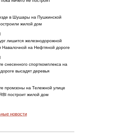
пока ничего не построят
езде в Шушары на Пушкинской
построили жилой дом
ург лишится железнодорожной
и Навалочной на Нефтяной дороге
те снесенного спорткомплекса на
дороге высадят деревья
те промзоны на Тележной улице
 RBI построит жилой дом
ные новости