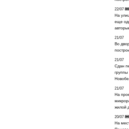
22/07
На ули
еще од
авторы
21/07
Во дво
постро
21/07
Сдан п
группы
Новобе
21/07
На про
микрор
жилой 
20/07
На мес