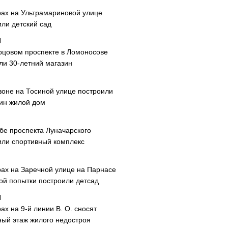
рах на Ультрамариновой улице
или детский сад
рцовом проспекте в Ломоносове
ли 30-летний магазин
зоне на Тосиной улице построили
ин жилой дом
ибе проспекта Луначарского
или спортивный комплекс
рах на Заречной улице на Парнасе
рой попытки построили детсад
ах на 9-й линии В. О. сносят
ный этаж жилого недостроя