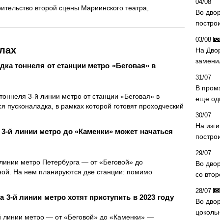
04/08
оительство второй сцены Мариинского театра,
Во дво
постро
03/08
лах
На Дво
замени
дка тоннеля от станции метро «Беговая» в
31/07
В пром
тоннеля 3-й линии метро от станции «Беговая» в
еще од
я пусконаладка, в рамках которой готовят проходческий
30/07
На изг
 3-й линии метро до «Каменки» может начаться
постро
29/07
 линии метро Петербурга — от «Беговой» до
Во дво
ой. На нем планируются две станции: помимо
со вто
28/07
а 3-й линии метро хотят приступить в 2023 году
Во двор
цоколь
-й линии метро — от «Беговой» до «Каменки» —