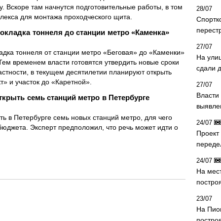
у. Вскоре там начнутся подготовительные работы, в том
28/07
плекса для монтажа проходческого щита.
Спортк
перест
рокладка тоннеля до станции метро «Каменка»
27/07
ладка тоннеля от станции метро «Беговая» до «Каменки»
На ули
Тем временем власти готовятся утвердить новые сроки
сдали д
астности, в текущем десятилетии планируют открыть
» и участок до «Каретной».
27/07
Власти 
ткрыть семь станций метро в Петербурге
выявле
ть в Петербурге семь новых станций метро, для чего
24/07
бюджета. Эксперт предположил, что речь может идти о
Проект
переде
24/07
На мес
постро
23/07
На Пио
построя