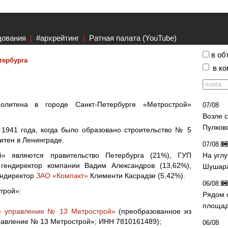
дования
|
#архрейтинг
|
Ратная палата (YouTube)
в об
тербурга
в к
олитена в городе Санкт-Петербурге «Метрострой»
07/08
Возле 
Пулков
1941 года, когда было образовано строительство № 5
итен в Ленинграде.
07/08
» являются правительство Петербурга (21%), ГУП
На угл
 гендиректор компании Вадим Александров (13,62%),
Шушара
ендиректор
ЗАО «Компакт»
Клименти Касрадзе (5,42%).
06/08
трой»:
Рядом 
площад
е управление № 13 Метрострой»
(преобразованное из
авление № 13 Метрострой»; ИНН 7810161489);
06/08