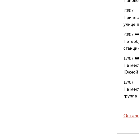
Панове 
20/07
При въ
улице 
20/07
Петерб
станци
17/07
На мес
Южной 
17/07
На мес
группа
Осталь