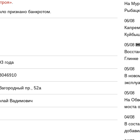
троя»
.
На Мур
Рыбацк
ыло признано банкротом.
06/08
Капрем
Куйбыш
05/08
Восста
Глинке
3 года
05/08
3046910
В ново
эксплу
Загородный пр., 52а
05/08
На Обв
олай Вадимович
моста 
04/08
В сост
добави