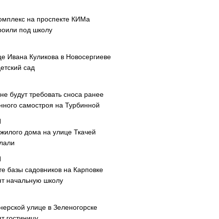
омплекс на проспекте КИМа
роили под школу
це Ивана Куликова в Новосергиеве
етский сад
не будут требовать сноса ранее
нного самостроя на Турбинной
 жилого дома на улице Ткачей
лали
те базы садовников на Карповке
ят начальную школу
нерской улице в Зеленогорске
т гостиницу