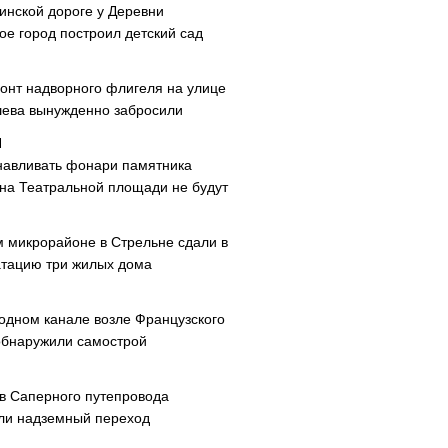
инской дороге у Деревни
ое город построил детский сад
онт надворного флигеля на улице
ева вынужденно забросили
навливать фонари памятника
 на Театральной площади не будут
м микрорайоне в Стрельне сдали в
атацию три жилых дома
одном канале возле Французского
обнаружили самострой
ав Саперного путепровода
ли надземный переход