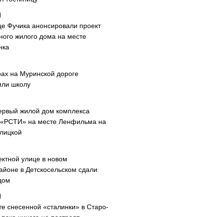
це Фучика анонсировали проект
ного жилого дома на месте
нка
рах на Муринской дороге
или школу
ервый жилой дом комплекса
 «РСТИ» на месте Ленфильма на
лицкой
ектной улице в новом
айоне в Детскосельском сдали
дом
те снесенной «сталинки» в Старо-