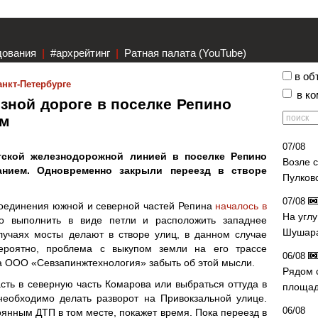
дования
|
#архрейтинг
|
Ратная палата (YouTube)
в об
анкт-Петербурге
в к
зной дороге в поселке Репино
ем
07/08
гской железнодорожной линией в поселке Репино
Возле 
нием. Одновременно закрыли переезд в створе
Пулков
07/08
соединения южной и северной частей Репина
началось в
На угл
о выполнить в виде петли и расположить западнее
Шушара
лучаях мосты делают в створе улиц, в данном случае
вероятно, проблема с выкупом земли на его трассе
06/08
а ООО «Севзапинжтехнология» забыть об этой мысли.
Рядом 
асть в северную часть Комарова или выбраться оттуда в
площад
необходимо делать разворот на Привокзальной улице.
06/08
оянным ДТП в том месте, покажет время. Пока переезд в