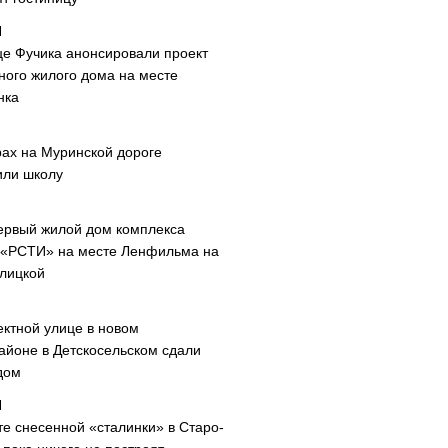
це Фучика анонсировали проект
ного жилого дома на месте
нка
рах на Муринской дороге
или школу
ервый жилой дом комплекса
 «РСТИ» на месте Ленфильма на
лицкой
ектной улице в новом
айоне в Детскосельском сдали
дом
те снесенной «сталинки» в Старо-