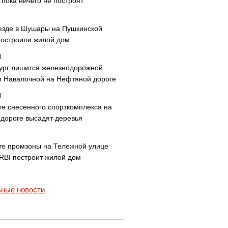
пока ничего не построят
езде в Шушары на Пушкинской
построили жилой дом
ург лишится железнодорожной
и Навалочной на Нефтяной дороге
те снесенного спорткомплекса на
дороге высадят деревья
те промзоны на Тележной улице
 RBI построит жилой дом
ные новости