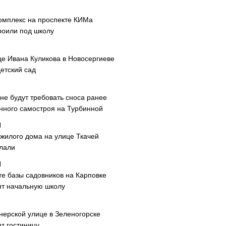
омплекс на проспекте КИМа
роили под школу
це Ивана Куликова в Новосергиеве
етский сад
не будут требовать сноса ранее
нного самостроя на Турбинной
 жилого дома на улице Ткачей
лали
те базы садовников на Карповке
ят начальную школу
нерской улице в Зеленогорске
т гостиницу