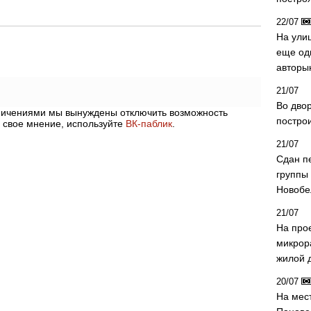
22/07
На ули
еще од
авторы
21/07
Во дво
аничениями мы вынуждены отключить возможность
постро
 свое мнение, используйте
ВК-паблик
.
21/07
Сдан п
группы
Новобе
21/07
На про
микрор
жилой 
20/07
На мес