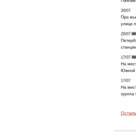
Панове 
20/07
При въ
улице 
20/07
Петерб
станци
17/07
На мес
Южной 
17/07
На мес
группа
Осталь