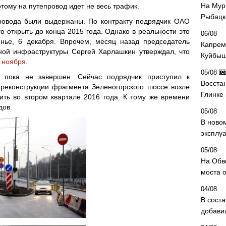
На Мур
тому на путепровод идет не весь трафик.
Рыбацк
провода были выдержаны. По контракту подрядчик ОАО
 открыть до конца 2015 года. Однако в реальности это
06/08
нье, 6 декабря. Впрочем, месяц назад председатель
Капрем
ной инфраструктуры Сергей Харлашкин утверждал, что
Куйбыш
 ноября
.
05/08
т пока не завершен. Сейчас подрядчик приступил к
Восста
реконструкции фрагмента Зеленогорского шоссе возле
Глинке
ить во втором квартале 2016 года. К тому же времени
дов.
05/08
В ново
эксплу
05/08
На Обв
моста 
04/08
В сост
добави