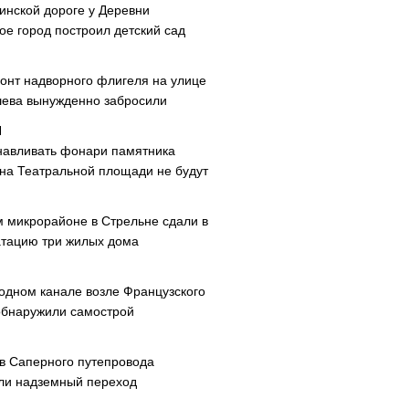
инской дороге у Деревни
ое город построил детский сад
онт надворного флигеля на улице
ева вынужденно забросили
навливать фонари памятника
 на Театральной площади не будут
м микрорайоне в Стрельне сдали в
атацию три жилых дома
одном канале возле Французского
обнаружили самострой
ав Саперного путепровода
ли надземный переход