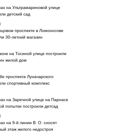
рах на Ультрамариновой улице
или детский сад
рцовом проспекте в Ломоносове
ли 30-летний магазин
зоне на Тосиной улице построили
ин жилой дом
ибе проспекта Луначарского
или спортивный комплекс
рах на Заречной улице на Парнасе
рой попытки построили детсад
ах на 9-й линии В. О. сносят
ный этаж жилого недостроя