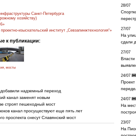
28/07
Спортк
 инфраструктуры Санкт-Петербурга
орожному хозяйству)
перест
 6»
27/07
проектно-изыскательский институт „Севзапинжтехнология“»
На ули
е к публикации:
сдали д
27/07
Власти 
выявле
гия
,
мосты
24/07
Проект
переде
а добавили надземный переход
кий канал заменят новым
24/07
ве строят пешеходный мост
На мес
юков канал просуществуют еще пять лет
постро
го проспекта снесут Славянский мост
23/07
На Пио
построя