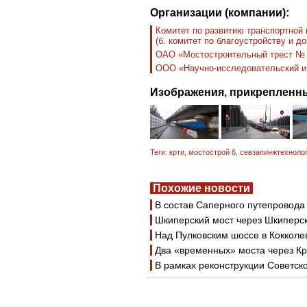
Организации (компании):
Комитет по развитию транспортной
(б. комитет по благоустройству и д
ОАО «Мостостроительный трест №
ООО «Научно-исследовательский и 
Изображения, прикрепленны
Теги:
крти
,
мостострой 6
,
севзапинжтехноло
Похожие новости
В состав Саперного путепровод
Шкиперский мост через Шкиперс
Над Пулковским шоссе в Кокколе
Два «временных» моста через Кр
В рамках реконструкции Советско