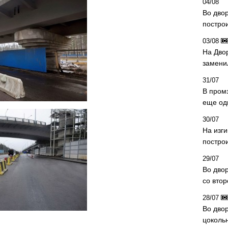
04/08
Во дво
постро
03/08
На Дво
замени
31/07
В пром
еще од
30/07
На изг
постро
29/07
Во дво
со вто
28/07
Во двор
цоколь