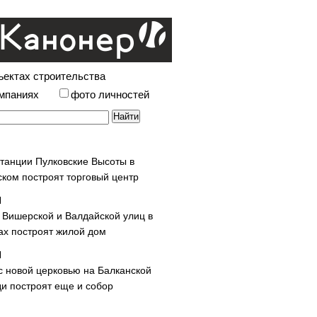
ъектах строительства
омпаниях
фото личностей
станции Пулковские Высоты в
ском построят торговый центр
у Вишерской и Валдайской улиц в
х построят жилой дом
с новой церковью на Балканской
и построят еще и собор