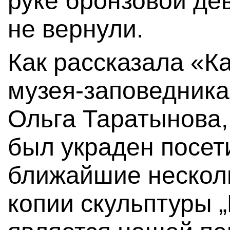
руке бронзовой дев
не вернули.
Как рассказала «К
музея-заповедник
Ольга Таратынова
был украден посет
ближайшие несколь
копии скульптуры 