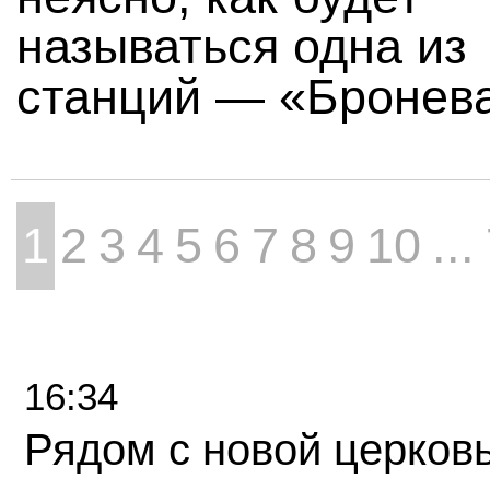
называться одна из
станций — «Бронева
1
2
3
4
5
6
7
8
9
10
...
16:34
Рядом с новой церков