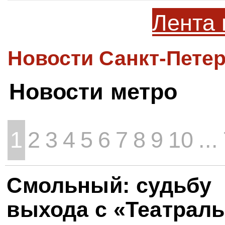
Лента 
Новости Санкт-Петер
Новости метро
1
2
3
4
5
6
7
8
9
10
...
Смольный: судьбу
выхода с «Театрал