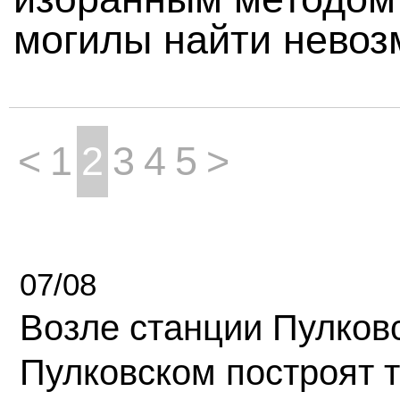
могилы найти невоз
<
1
2
3
4
5
>
07/08
Возле станции Пулков
Пулковском построят 