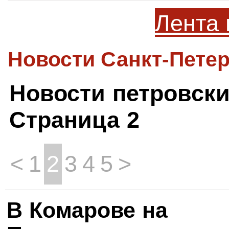
Лента 
Новости Санкт-Петер
Новости петровск
Страница 2
<
1
2
3
4
5
>
В Комарове на