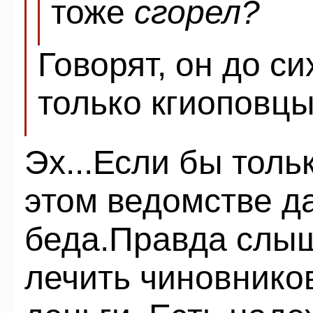
тоже
сгорел?
Говорят, он до си
только кгиоповцы
Эх...Если бы толь
этом ведомстве д
беда.Правда слыш
лечить чиновнико