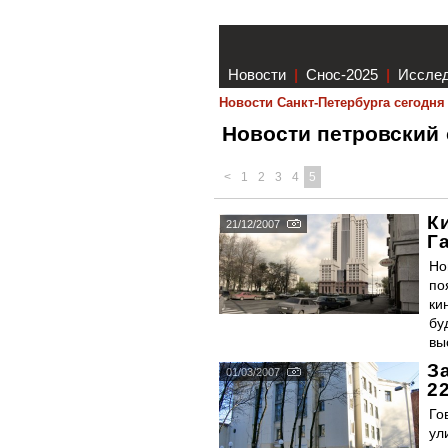
Новости
|
Снос-2025
|
Иссле
Новости Санкт-Петербурга сегодня
Новости петровский 
<
1
2
3
4
5
К
21/12/2007
Г
Но
по
ки
бу
вы
З
01/03/2007
2
Го
ул