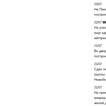
23/07
На Пио
построя
22/07
На ули
еще од
авторы
21/07
Во дво
постро
21/07
Сдан п
группы
Новобе
21/07
На про
микрор
жилой 