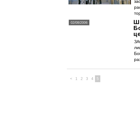
за
ра
то
Ш
02/08/2006
Б
ц
ЗА
ли
Бо
ра
<
1
2
3
4
5