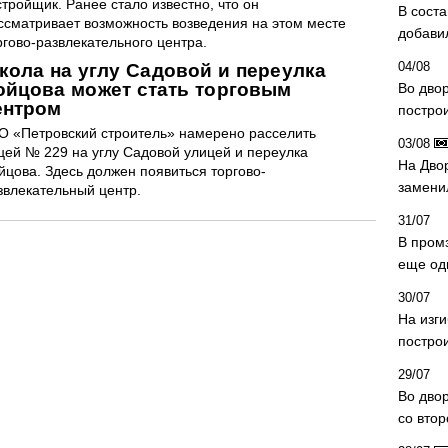
стройщик. Ранее стало известно, что он
В сост
ссматривает возможность возведения на этом месте
добави
ргово-развлекательного центра.
04/08
кола на углу Садовой и переулка
ойцова может стать торговым
Во дво
ентром
постро
О «Петровский строитель» намерено расселить
03/08
цей № 229 на углу Садовой улицей и переулка
На Дво
йцова. Здесь должен появиться торгово-
замени
звлекательный центр.
31/07
В пром
еще од
30/07
На изг
постро
29/07
Во дво
со вто