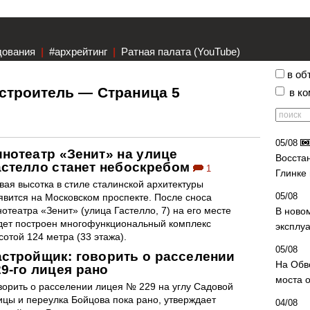
дования
|
#архрейтинг
|
Ратная палата (YouTube)
в об
строитель — Страница 5
в к
05/08
инотеатр «Зенит» на улице
Восста
астелло станет небоскребом
1
Глинке
вая высотка в стиле сталинской архитектуры
05/08
явится на Московском проспекте. После сноса
нотеатра «Зенит» (улица Гастелло, 7) на его месте
В ново
дет построен многофункциональный комплекс
эксплу
сотой 124 метра (33 этажа).
05/08
астройщик: говорить о расселении
На Обв
29-го лицея рано
моста 
ворить о расселении лицея № 229 на углу Садовой
ицы и переулка Бойцова пока рано, утверждает
04/08