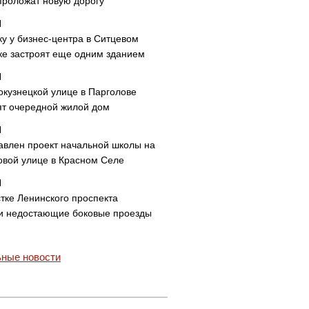
проложат новую дорогу
ку у бизнес-центра в Ситцевом
ке застроят еще одним зданием
окузнецкой улице в Парголове
ят очередной жилой дом
авлен проект начальной школы на
овой улице в Красном Селе
тке Ленинского проспекта
и недостающие боковые проезды
ные новости