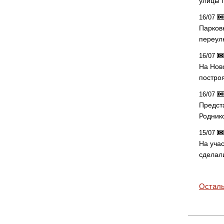
улицы 
16/07
Парков
переул
16/07
На Нов
постро
16/07
Предст
Родник
15/07
На учас
сделал
Осталь