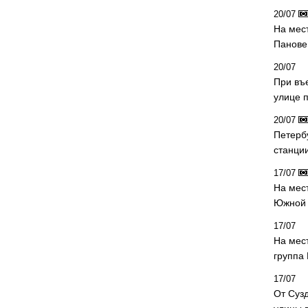
20/07
На мес
Панове 
20/07
При въ
улице 
20/07
Петерб
станци
17/07
На мес
Южной 
17/07
На мес
группа
17/07
От Суз