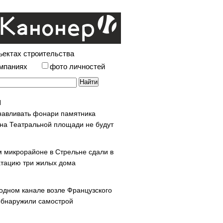
ъектах строительства
омпаниях
фото личностей
навливать фонари памятника
 на Театральной площади не будут
м микрорайоне в Стрельне сдали в
атацию три жилых дома
одном канале возле Французского
обнаружили самострой