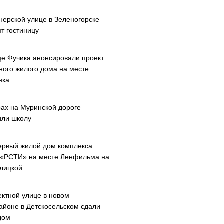
нерской улице в Зеленогорске
т гостиницу
це Фучика анонсировали проект
ного жилого дома на месте
нка
рах на Муринской дороге
или школу
ервый жилой дом комплекса
 «РСТИ» на месте Ленфильма на
лицкой
ектной улице в новом
айоне в Детскосельском сдали
дом