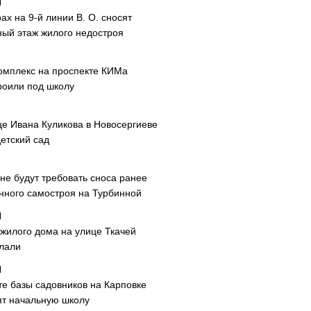
ах на 9-й линии В. О. сносят
ный этаж жилого недостроя
омплекс на проспекте КИМа
роили под школу
це Ивана Куликова в Новосергиеве
етский сад
не будут требовать сноса ранее
нного самостроя на Турбинной
 жилого дома на улице Ткачей
лали
те базы садовников на Карповке
ят начальную школу