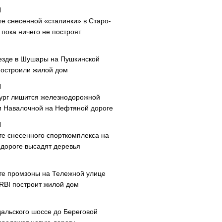
те снесенной «сталинки» в Старо-
пока ничего не построят
езде в Шушары на Пушкинской
построили жилой дом
ург лишится железнодорожной
и Навалочной на Нефтяной дороге
те снесенного спорткомплекса на
дороге высадят деревья
те промзоны на Тележной улице
 RBI построит жилой дом
дальского шоссе до Береговой