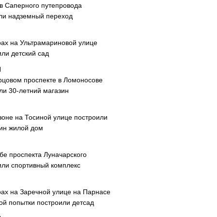
ав Саперного путепровода
ли надземный переход
рах на Ультрамариновой улице
или детский сад
рцовом проспекте в Ломоносове
ли 30-летний магазин
зоне на Тосиной улице построили
ин жилой дом
ибе проспекта Луначарского
или спортивный комплекс
рах на Заречной улице на Парнасе
рой попытки построили детсад