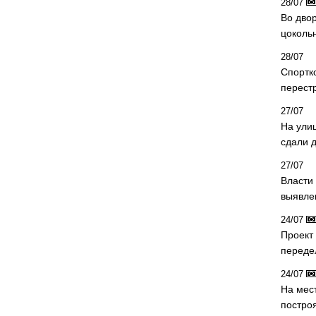
28/07
Во двор
цоколь
28/07
Спортк
перест
27/07
На ули
сдали д
27/07
Власти 
выявле
24/07
Проект
переде
24/07
На мес
постро