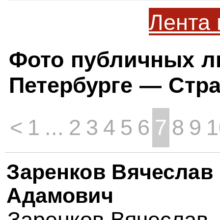
Лента 
Фото публичных л
Петербурге — Стра
<
1
...
2
3
4
5
6
7
8
9
1
Заренков Вячеслав
Адамович
Заренков Вячеслав