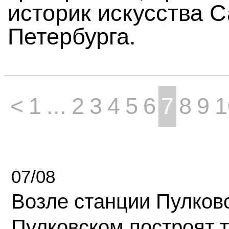
историк искусства С
Петербурга.
<
1
...
2
3
4
5
6
7
8
9
1
07/08
Возле станции Пулков
Пулковском построят 