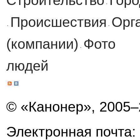
Строительство
Горо
·
Происшествия
Орг
·
·
(компании)
Фото
·
людей
© «Канонер», 2005
Электронная почта: