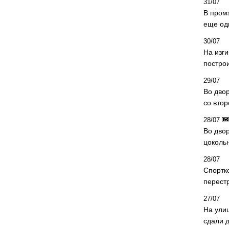
31/07
В пром
еще од
30/07
На изг
постро
29/07
Во дво
со вто
28/07
Во двор
цоколь
28/07
Спортк
перест
27/07
На ули
сдали д