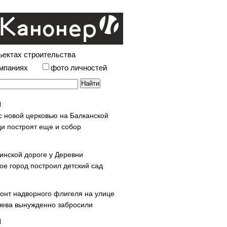
ъектах строительства
омпаниях
фото личностей
с новой церковью на Балканской
и построят еще и собор
инской дороге у Деревни
ое город построил детский сад
онт надворного флигеля на улице
ева вынужденно забросили