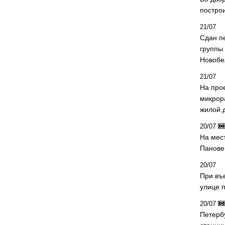
постро
21/07
Сдан п
группы
Новобе
21/07
На про
микрор
жилой 
20/07
На мес
Панове 
20/07
При въ
улице 
20/07
Петерб