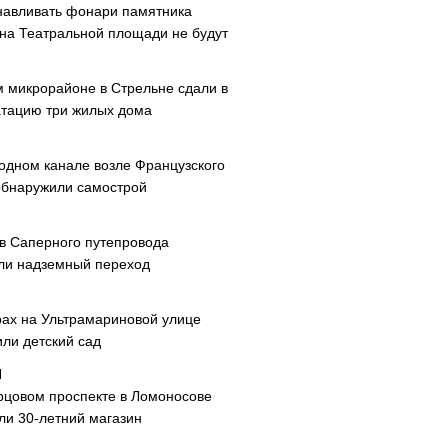
навливать фонари памятника
 на Театральной площади не будут
м микрорайоне в Стрельне сдали в
атацию три жилых дома
одном канале возле Французского
обнаружили самострой
ав Саперного путепровода
ли надземный переход
рах на Ультрамариновой улице
или детский сад
рцовом проспекте в Ломоносове
ли 30-летний магазин