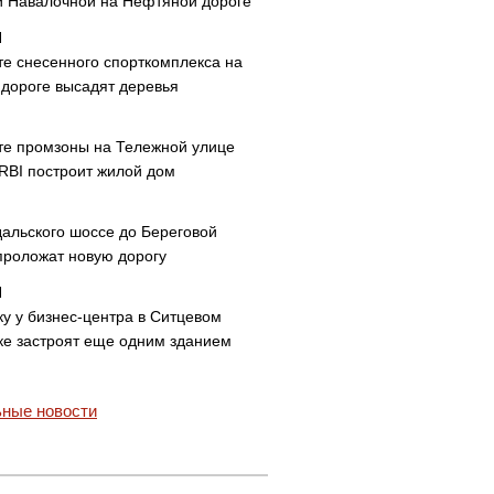
и Навалочной на Нефтяной дороге
те снесенного спорткомплекса на
дороге высадят деревья
те промзоны на Тележной улице
 RBI построит жилой дом
дальского шоссе до Береговой
проложат новую дорогу
ку у бизнес-центра в Ситцевом
ке застроят еще одним зданием
ные новости