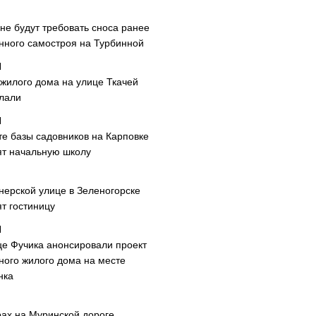
не будут требовать сноса ранее
нного самостроя на Турбинной
 жилого дома на улице Ткачей
лали
те базы садовников на Карповке
ят начальную школу
нерской улице в Зеленогорске
т гостиницу
це Фучика анонсировали проект
ного жилого дома на месте
нка
рах на Муринской дороге