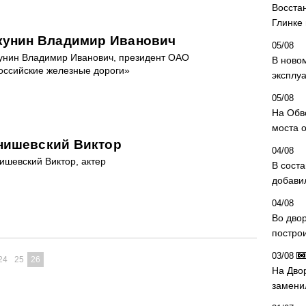
Восста
Глинке
кунин Владимир Иванович
05/08
унин Владимир Иванович, президент ОАО
В ново
оссийские железные дороги»
эксплу
05/08
На Обв
моста 
нишевский Виктор
04/08
ишевский Виктор, актер
В сост
добави
04/08
Во дво
постро
03/08
24
25
26
На Дво
замени