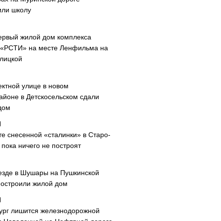
или школу
ервый жилой дом комплекса
 «РСТИ» на месте Ленфильма на
лицкой
ектной улице в новом
айоне в Детскосельском сдали
дом
те снесенной «сталинки» в Старо-
пока ничего не построят
езде в Шушары на Пушкинской
построили жилой дом
ург лишится железнодорожной