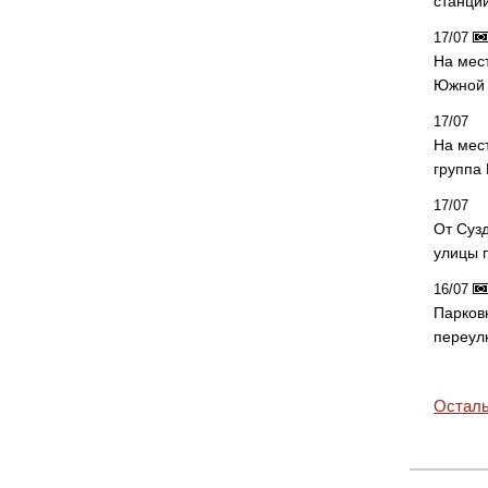
станци
17/07
На мес
Южной 
17/07
На мес
группа
17/07
От Суз
улицы 
16/07
Парков
переул
Осталь