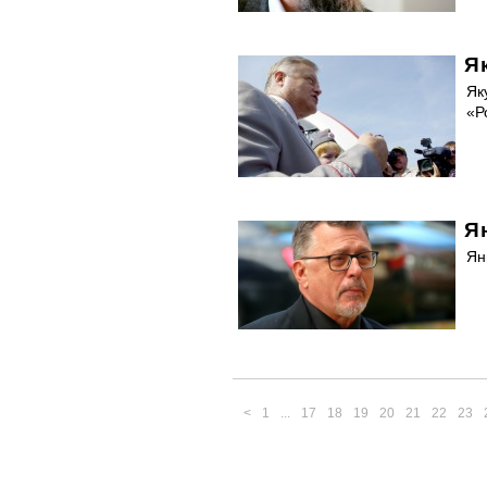
Я
Як
«Р
Я
Ян
<
1
...
17
18
19
20
21
22
23