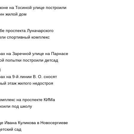
зоне на Тосиной улице построили
ин жилой дом
ибе проспекта Луначарского
или спортивный комплекс
рах на Заречной улице на Парнасе
рой попытки построили детсад
ах на 9-й линии В. О. сносят
ный этаж жилого недостроя
омплекс на проспекте КИМа
роили под школу
це Ивана Куликова в Новосергиеве
етский сад