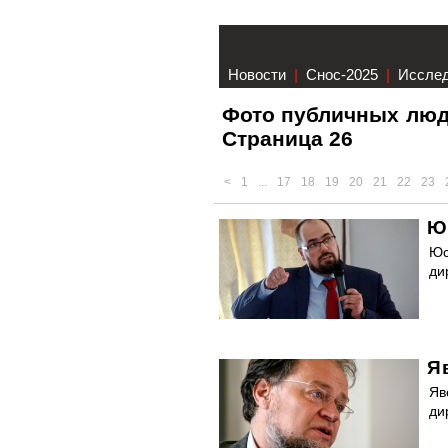
Новости
|
Снос-2025
|
Иссле
Фото публичных люд
Страница 26
<
1
...
17
18
19
20
21
22
23
Ю
Юс
ди
Я
Яв
ди