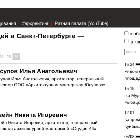
дования
|
#архрейтинг
|
Ратная палата (YouTube)
в об
ей в Санкт-Петербурге —
в к
24
25
26
16:34
супов Илья Анатольевич
Рядом 
площад
упов Илья Анатольевич, архитектор, генеральный
ректор ООО «Архитектурная мастерская Юсупова»
15:15
На Мур
Рыбацк
12:01
вейн Никита Игоревич
Капрем
ейн Никита Игоревич, архитектор, генеральный
Куйбыш
ректор архитектурной мастерской «Студия-44».
05/08