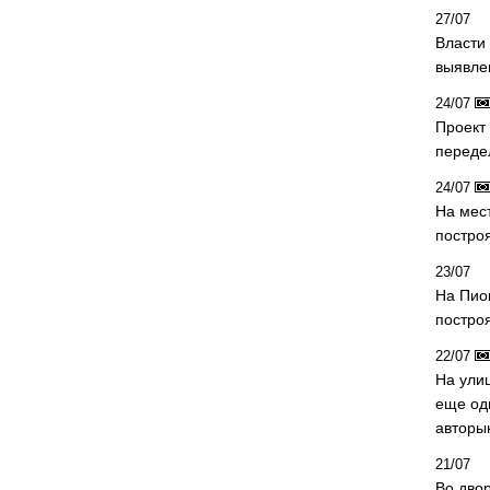
27/07
Власти 
выявле
24/07
Проект
переде
24/07
На мес
постро
23/07
На Пио
построя
22/07
На ули
еще од
авторы
21/07
Во дво