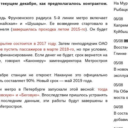
На Мур
екущем декабре, как предполагалось контрактом.
Рыбацк
едь Фрунзенского радиуса 5-й линии метро включает
06/08
унайская» и «Шушары». Ее возведение стартовало в
Капрем
неля (
завершилась проходка летом 2015-го
). Он будет
Куйбыш
05/08
крытие состоится в 2017 году
. Затем генподрядчик ОАО
Восста
ов пустить пассажиров в марте 2018-го
, но при условии,
Глинке
финансирование. Если денег не будет, срок вернется на
е, говорил «Канонеру» замгендиректора Метростроя
05/08
В ново
кабре станции не откроют. Накануне это официально
эксплу
ть составляет 90%. Новый срок — май 2019 года.
05/08
и метро в Петербурге запускали этой весной:
тогда
На Обв
овскую» и «Беговую»
. Впоследствии пришлось устранять
моста 
 последним данным, эти работы будут завершены в
 Метростроя.
04/08
В сост
добави