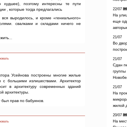
о худшее), поэтому интересны те пути
22/07
ии , которые тогда предлагались
На ули
вся выродилось, и кроме «гениального»
еще од
олями. свалками и складами ничего не
авторы
21/07
ить...
Во дво
постро
ровать
21/07
Сдан п
группы
ектора Усейнова построены многие жилые
Новобе
 с большими излишествами. Архитектор
осит в архитектуру современных зданий
21/07
й архитектуры.
На про
микрор
y был прав по бабуинов.
жилой 
20/07
На мес
ровать