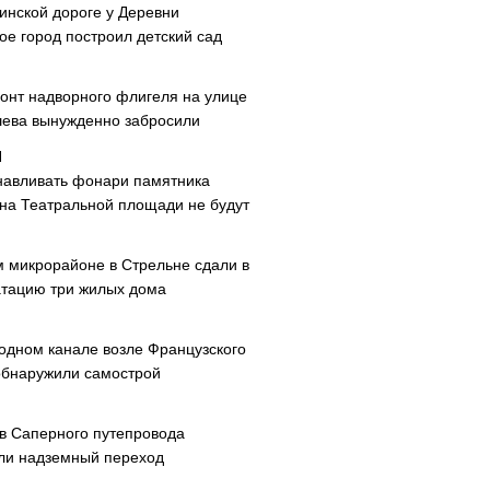
инской дороге у Деревни
ое город построил детский сад
онт надворного флигеля на улице
ева вынужденно забросили
навливать фонари памятника
 на Театральной площади не будут
м микрорайоне в Стрельне сдали в
атацию три жилых дома
одном канале возле Французского
обнаружили самострой
ав Саперного путепровода
ли надземный переход