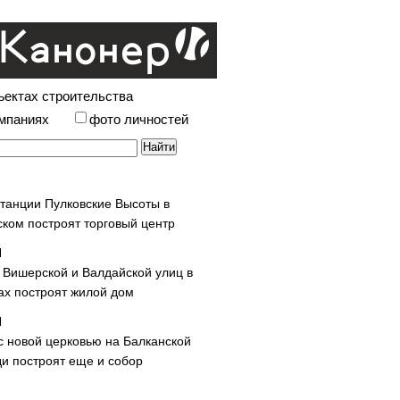
ъектах строительства
омпаниях
фото личностей
станции Пулковские Высоты в
ском построят торговый центр
у Вишерской и Валдайской улиц в
х построят жилой дом
с новой церковью на Балканской
и построят еще и собор