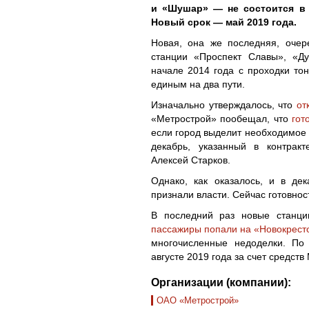
и «Шушар» — не состоится в т
Новый срок — май 2019 года.
Новая, она же последняя, очер
станции «Проспект Славы», «Д
начале 2014 года с проходки тон
единым на два пути.
Изначально утверждалось, что
от
«Метрострой» пообещал, что
гот
если город выделит необходимое 
декабрь, указанный в контракт
Алексей Старков.
Однако, как оказалось, и в де
признали власти. Сейчас готовнос
В последний раз новые станци
пассажиры попали на «Новокрест
многочисленные недоделки. По
августе 2019 года за счет средств
Организации (компании):
ОАО «Метрострой»