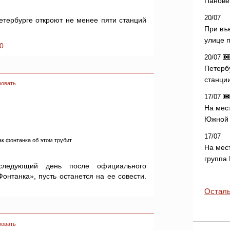
Панове 
20/07
Петербурге откроют не менее пяти станций
При въ
улице 
0
20/07
Петерб
станци
ровать
17/07
На мес
Южной 
17/07
ак фонтанка об этом трубит
На мес
группа
следующий день после официального
Фонтанка», пусть останется на ее совести.
Осталь
ровать