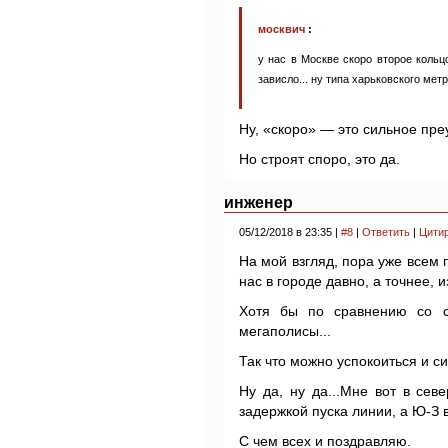
москвич
:
у нас в Москве скоро второе кольц
зависло... ну типа харьковского метр
Ну, «скоро» — это сильное преу
Но строят споро, это да.
инженер
05/12/2018 в 23:35 |
#8
|
Ответить
|
Цити
На мой взгляд, пора уже всем 
нас в городе давно, а точнее, и
Хотя бы по сравнению со с
мегаполисы...
Так что можно успокоиться и си
Ну да, ну да...Мне вот в сев
задержкой пуска линии, а Ю-З в
С чем всех и поздравляю.