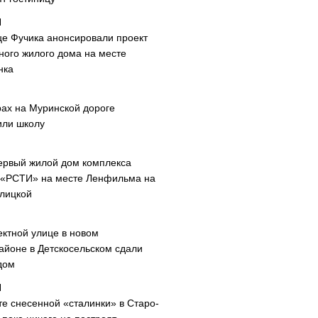
це Фучика анонсировали проект
ного жилого дома на месте
нка
рах на Муринской дороге
или школу
ервый жилой дом комплекса
 «РСТИ» на месте Ленфильма на
лицкой
ектной улице в новом
айоне в Детскосельском сдали
дом
те снесенной «сталинки» в Старо-