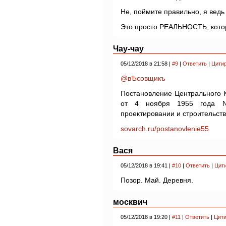
Не, поймите правильно, я ведь
Это просто РЕАЛЬНОСТЬ, котор
Чау-чау
05/12/2018 в 21:58 |
#9
|
Ответить
|
Цити
@вѢсовщикъ
Постановление Центрального 
от 4 ноября 1955 года 
проектировании и строительст
sovarch.ru/postanovlenie55
Вася
05/12/2018 в 19:41 |
#10
|
Ответить
|
Цит
Позор. Май. Деревня.
москвич
05/12/2018 в 19:20 |
#11
|
Ответить
|
Цити