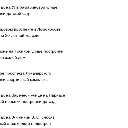
рах на Ультрамариновой улице
или детский сад
рцовом проспекте в Ломоносове
ли 30-летний магазин
зоне на Тосиной улице построили
ин жилой дом
ибе проспекта Луначарского
или спортивный комплекс
рах на Заречной улице на Парнасе
рой попытки построили детсад
ах на 9-й линии В. О. сносят
ный этаж жилого недостроя