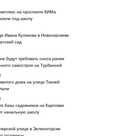
омплекс на проспекте КИМа
роили под школу
це Ивана Куликова в Новосергиеве
етский сад
не будут требовать сноса ранее
нного самостроя на Турбинной
 жилого дома на улице Ткачей
лали
те базы садовников на Карповке
ят начальную школу
нерской улице в Зеленогорске
т гостиницу