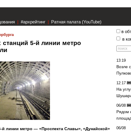
дования
|
#архрейтинг
|
Ратная палата (YouTube)
в об
ербурга
в к
 станций 5-й линии метро
сли
13:19
Возле 
Пулков
12:17
На угл
Шушара
06/08
Рядом 
площад
06/08
5-й линии метро — «Проспекта Славы», «Дунайской»