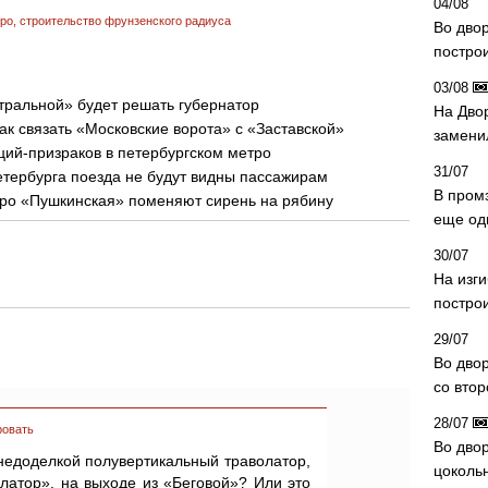
04/08
тро
,
строительство фрунзенского радиуса
Во дво
постро
03/08
тральной» будет решать губернатор
На Дво
ак связать «Московские ворота» с «Заставской»
замени
ций-призраков в петербургском метро
31/07
етербурга поезда не будут видны пассажирам
В пром
тро «Пушкинская» поменяют сирень на рябину
еще од
30/07
На изг
постро
29/07
Во дво
со вто
28/07
ровать
Во двор
недоделкой полувертикальный траволатор,
цоколь
латор», на выходе из «Беговой»? Или это