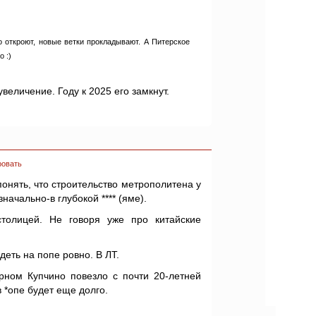
о откроют, новые ветки прокладывают. А Питерское
о :)
величение. Году к 2025 его замкнут.
ровать
понять, что строительство метрополитена у
значально-в глубокой **** (яме).
толицей. Не говоря уже про китайские
деть на попе ровно. В ЛТ.
ерном Купчино повезло с почти 20-летней
 *опе будет еще долго.