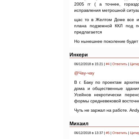
2005 гг ( а точнее, горазд
исправления метрошной ситуац
щас то в Желтом Доме все и 
плана подземной ККЛ под п
предлагается
Но нынешнее поколение будет ж
Инкери
06/12/2018 в 15:21 |
#4
|
Ответить
|
Цити
@Чау-чау
В г. Баку по проектам архит
дома и общественные здания
Усейнов некротически перен
формы средневековой восточно
Чуть не заржал на работе. And
Михаил
06/12/2018 в 13:37 |
#5
|
Ответить
|
Цити