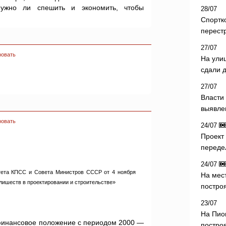
Нужно ли спешить и экономить, чтобы
28/07
Спортк
перест
27/07
ровать
На ули
сдали д
27/07
Власти 
выявле
ровать
24/07
Проект
переде
24/07
тета КПСС и Совета Министров СССР от 4 ноября
На мес
лишеств в проектировании и строительстве»
постро
23/07
На Пио
инансовое положение с периодом 2000 —
построя