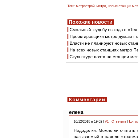
Теги:
метрострой
,
метро
,
новые станции ме
Похожие новости
Смольный: судьбу выхода с «Теа
Проектировщики метро думают, к
Власти не планируют новых стан
На всех новых станциях метро П
Скульптуре поэта на станции ме
Комментарии
елена
10/12/2018 в 19:02 |
#1
|
Ответить
|
Цити
Недоделки. Можно ли считать 
называемый в народе «травма