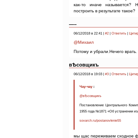
как-то иначе называется? 
построить в результате такое?
—–
06/12/2018 в 22:41 |
#2
|
Ответить
|
Цити
@Михаил
Потому и убрали.Нечего врать.
вѢсовщикъ
06/12/2018 в 19:03 |
#3
|
Ответить
|
Цити
Чау-чау
:
@вѢсовщикъ
Постановление Центрального Коми
1955 года №1871 «Об устранении из
sovarch.ru/postanovlenie55
мы щас переживаем сходное ф