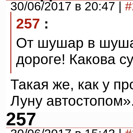
30/06/2017 в 20:47 |
#
257
:
От шушар в шуша
дороге! Какова с
Такая же, как у п
Луну автостопом»
257