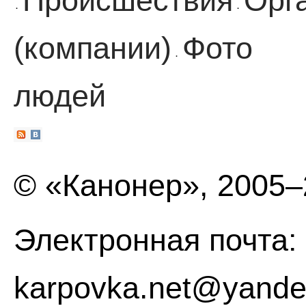
Происшествия
Орг
·
·
(компании)
Фото
·
людей
© «Канонер», 2005
Электронная почта:
karpovka.net@yande