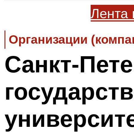
Лента 
Организации (компа
Санкт-Пет
государст
университ