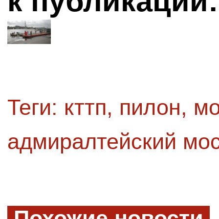
к публикации:
Теги:
кттп
,
пилон
,
м
адмиралтейский мос
Похожие новости