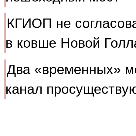
КГИОП не согласов
в ковше Новой Голл
Два «временных» м
канал просуществую