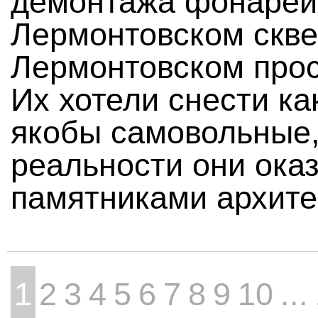
демонтажа фонарей
Лермонтовском скве
Лермонтовском прос
Их хотели снести ка
якобы самовольные,
реальности они ока
памятниками архите
1
2
3
4
5
6
7
8
9
10
...