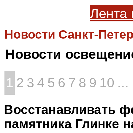
Лента 
Новости Санкт-Петер
Новости освещени
1
2
3
4
5
6
7
8
9
10
...
Восстанавливать ф
памятника Глинке н