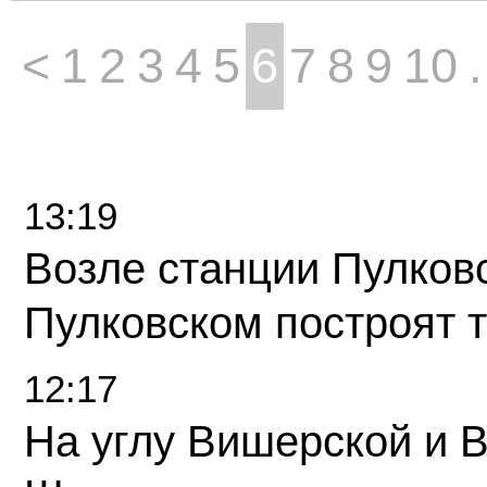
<
1
2
3
4
5
6
7
8
9
10
.
13:19
Возле станции Пулков
Пулковском построят 
12:17
На углу Вишерской и 