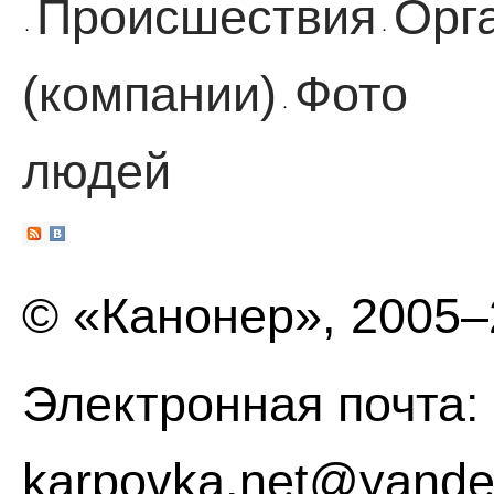
Происшествия
Орг
·
·
(компании)
Фото
·
людей
© «Канонер», 2005
Электронная почта:
karpovka.net@yande