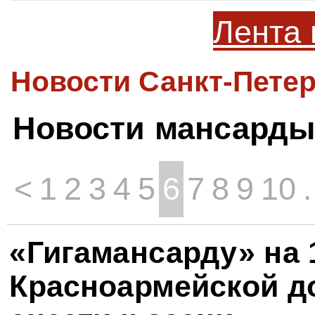
Лента 
Новости Санкт-Петер
Новости мансарды
<
1
2
3
4
5
6
7
8
9
10
.
«Гигамансарду» на 
Красноармейской 