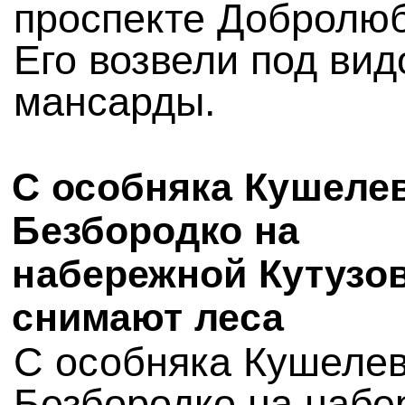
проспекте Добролюб
Его возвели под ви
мансарды.
С особняка Кушелев
Безбородко на
набережной Кутузо
снимают леса
С особняка Кушелев
Безбородко на набе