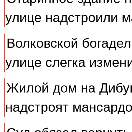
улице надстроили 
Волковской богадел
улице слегка измен
Жилой дом на Дибу
надстроят мансард