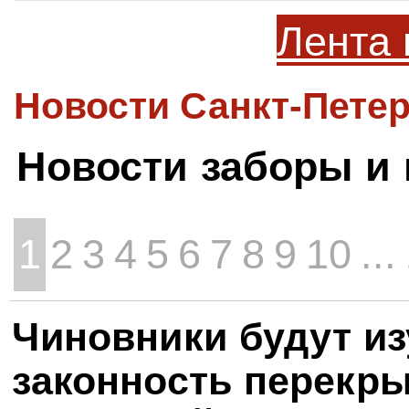
Лента 
Новости Санкт-Петер
Новости заборы и
1
2
3
4
5
6
7
8
9
10
...
Чиновники будут из
законность перекр