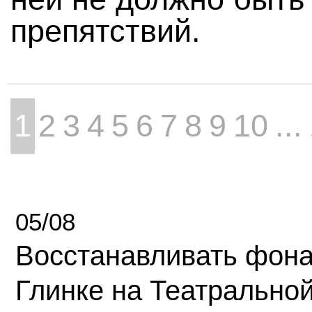
препятствий.
1
2
3
4
5
6
7
8
9
10
...
05/08
Восстанавливать фона
Глинке на Театрально