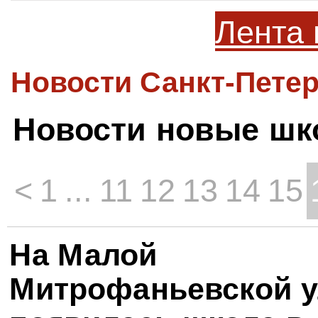
Лента 
Новости Санкт-Петер
Новости новые шк
<
1
...
11
12
13
14
15
На Малой
Митрофаньевской 