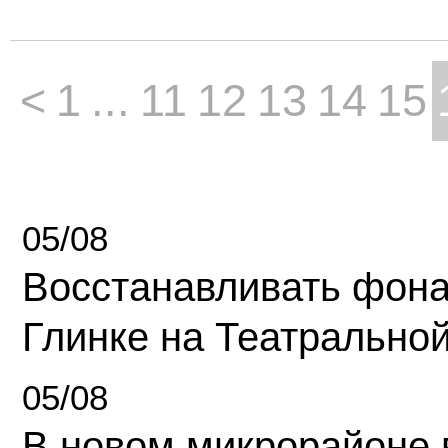
<
1
...
11
12
13
14
15
05/08
Восстанавливать фона
Глинке на Театрально
05/08
В новом микрорайоне 