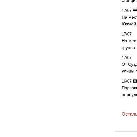
станци
17/07
На мес
Южной 
17/07
На мес
группа
17/07
От Суз
улицы 
16/07
Парков
переул
Осталь