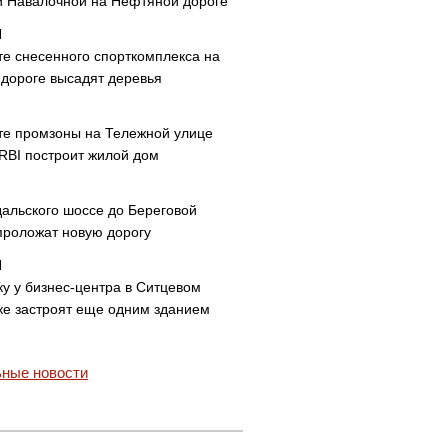
и Навалочной на Нефтяной дороге
те снесенного спорткомплекса на
дороге высадят деревья
те промзоны на Тележной улице
 RBI построит жилой дом
дальского шоссе до Береговой
проложат новую дорогу
ку у бизнес-центра в Ситцевом
ке застроят еще одним зданием
ные новости