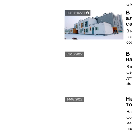
Gr
В
06/10/2022
а
с
В 
вв
со
В
03/10/2022
н
В 
Св
де
Se
Н
14/07/2022
т
На
Со
ме
на