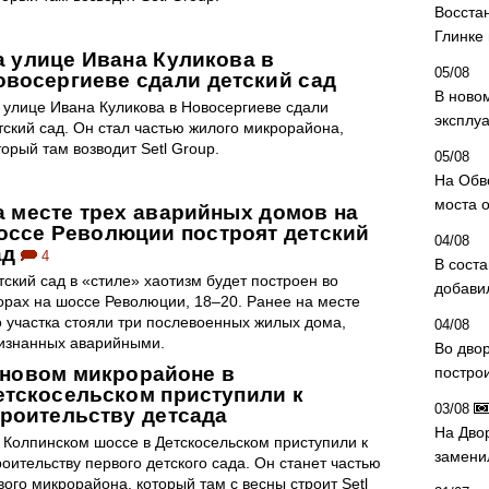
Восста
Глинке
а улице Ивана Куликова в
05/08
овосергиеве сдали детский сад
В ново
 улице Ивана Куликова в Новосергиеве сдали
эксплу
тский сад. Он стал частью жилого микрорайона,
торый там возводит Setl Group.
05/08
На Обв
моста 
а месте трех аварийных домов на
оссе Революции построят детский
04/08
ад
4
В сост
тский сад в «стиле» хаотизм будет построен во
добави
орах на шоссе Революции, 18–20. Ранее на месте
о участка стояли три послевоенных жилых дома,
04/08
изнанных аварийными.
Во дво
 новом микрорайоне в
постро
етскосельском приступили к
03/08
троительству детсада
На Дво
 Колпинском шоссе в Детскосельском приступили к
замени
роительству первого детского сада. Он станет частью
вого микрорайона, который там с весны строит Setl