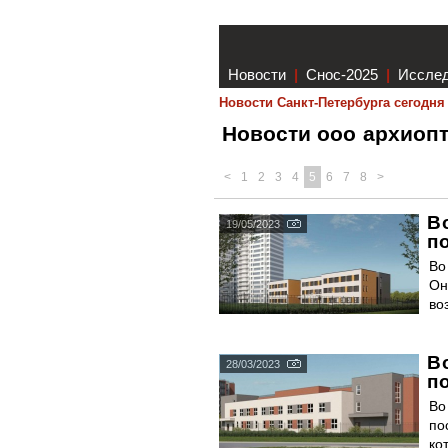
Новости
|
Снос-2025
|
Иссле
Новости Санкт-Петербурга сегодня
Новости ооо архиоп
<
1
2
3
4
5
6
7
8
>
В
19/05/2023
п
Во
Он
во
В
28/03/2023
п
Во
по
ко