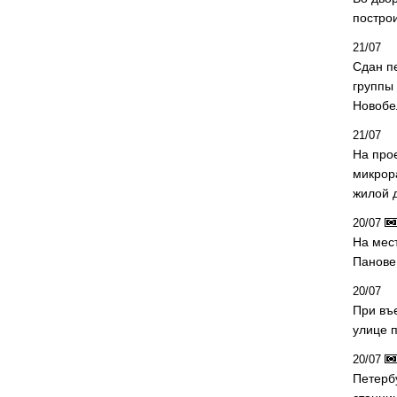
постро
21/07
Сдан п
группы
Новобе
21/07
На про
микрор
жилой 
20/07
На мес
Панове 
20/07
При въ
улице 
20/07
Петерб