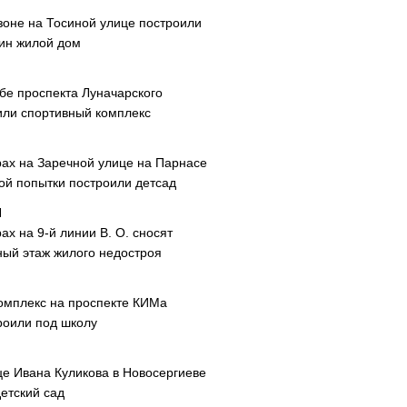
зоне на Тосиной улице построили
ин жилой дом
ибе проспекта Луначарского
или спортивный комплекс
рах на Заречной улице на Парнасе
рой попытки построили детсад
ах на 9-й линии В. О. сносят
ный этаж жилого недостроя
омплекс на проспекте КИМа
роили под школу
це Ивана Куликова в Новосергиеве
етский сад