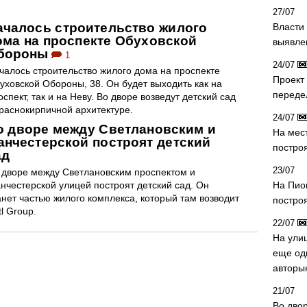
27/07
ачалось строительство жилого
Власти 
ома на проспекте Обуховской
выявле
бороны
1
24/07
чалось строительство жилого дома на проспекте
Проект
уховской Обороны, 38. Он будет выходить как на
переде
оспект, так и на Неву. Во дворе возведут детский сад
краснокирпичной архитектуре.
24/07
о дворе между Светлановским и
На мес
анчестерской построят детский
постро
ад
23/07
 дворе между Светлановским проспектом и
нчестерской улицей построят детский сад. Он
На Пио
анет частью жилого комплекса, который там возводит
построя
tl Group.
22/07
На ули
еще од
авторы
21/07
Во дво