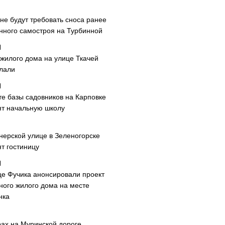
не будут требовать сноса ранее
нного самостроя на Турбинной
 жилого дома на улице Ткачей
лали
те базы садовников на Карповке
ят начальную школу
нерской улице в Зеленогорске
т гостиницу
це Фучика анонсировали проект
ного жилого дома на месте
нка
рах на Муринской дороге