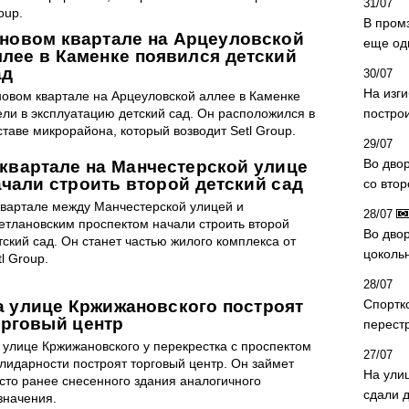
31/07
oup.
В пром
 новом квартале на Арцеуловской
еще од
ллее в Каменке появился детский
ад
30/07
На изг
новом квартале на Арцеуловской аллее в Каменке
ели в эксплуатацию детский сад. Он расположился в
постро
ставе микрорайона, который возводит Setl Group.
29/07
Во дво
 квартале на Манчестерской улице
ачали строить второй детский сад
со вто
квартале между Манчестерской улицей и
28/07
етлановским проспектом начали строить второй
Во двор
тский сад. Он станет частью жилого комплекса от
цоколь
tl Group.
28/07
а улице Кржижановского построят
Спортк
орговый центр
перест
 улице Кржижановского у перекрестка с проспектом
27/07
лидарности построят торговый центр. Он займет
На ули
сто ранее снесенного здания аналогичного
сдали д
значения.