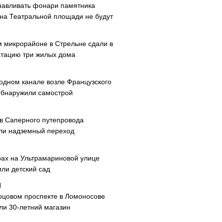
навливать фонари памятника
 на Театральной площади не будут
м микрорайоне в Стрельне сдали в
атацию три жилых дома
одном канале возле Французского
обнаружили самострой
ав Саперного путепровода
ли надземный переход
рах на Ультрамариновой улице
или детский сад
рцовом проспекте в Ломоносове
ли 30-летний магазин