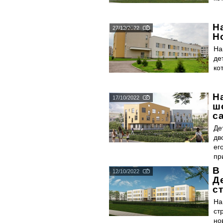
Н
27/12/2022
Н
На
де
ко
Н
17/10/2022
ш
с
Де
дв
ег
пр
В
12/10/2022
Д
с
На
ст
но