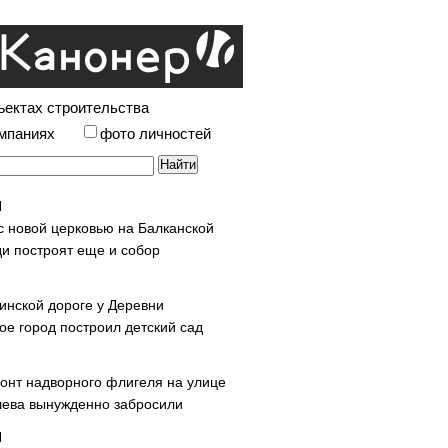
ъектах строительства
омпаниях
фото личностей
с новой церковью на Балканской
и построят еще и собор
инской дороге у Деревни
ое город построил детский сад
онт надворного флигеля на улице
ева вынужденно забросили