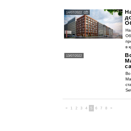
Н
14/07/2022
д
О
На
Об
пр
в 
В
13/07/2022
М
с
Во
Ма
ст
Se
<
1
2
3
4
5
6
7
8
>