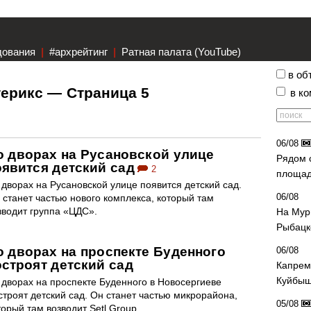
дования
|
#архрейтинг
|
Ратная палата (YouTube)
в об
терикс — Страница 5
в к
06/08
о дворах на Русановской улице
Рядом 
оявится детский сад
2
площад
 дворах на Русановской улице появится детский сад.
06/08
 станет частью нового комплекса, который там
зводит группа «ЦДС».
На Мур
Рыбацк
о дворах на проспекте Буденного
06/08
остроят детский сад
Капрем
Куйбыш
 дворах на проспекте Буденного в Новосергиеве
строят детский сад. Он станет частью микрорайона,
05/08
торый там возводит Setl Group.