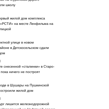
или школу
ервый жилой дом комплекса
 «РСТИ» на месте Ленфильма на
лицкой
ектной улице в новом
айоне в Детскосельском сдали
дом
те снесенной «сталинки» в Старо-
пока ничего не построят
езде в Шушары на Пушкинской
построили жилой дом
ург лишится железнодорожной