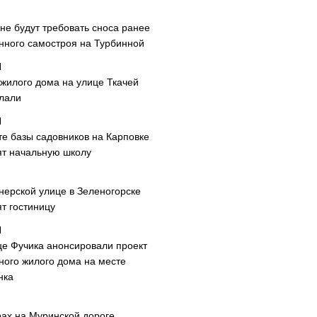
не будут требовать сноса ранее
нного самостроя на Турбинной
 жилого дома на улице Ткачей
лали
те базы садовников на Карповке
ят начальную школу
нерской улице в Зеленогорске
т гостиницу
це Фучика анонсировали проект
ного жилого дома на месте
нка
рах на Муринской дороге