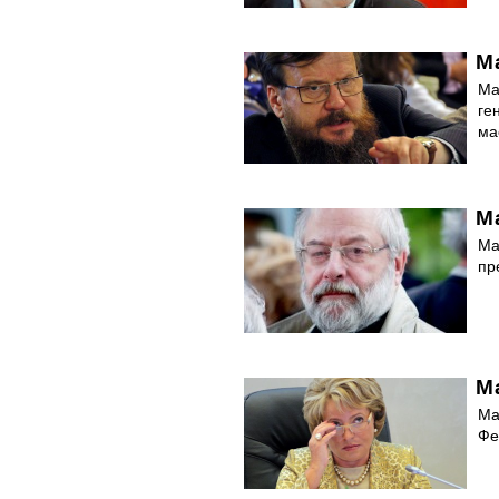
М
Ма
ге
ма
М
Ма
пр
М
Ма
Фе