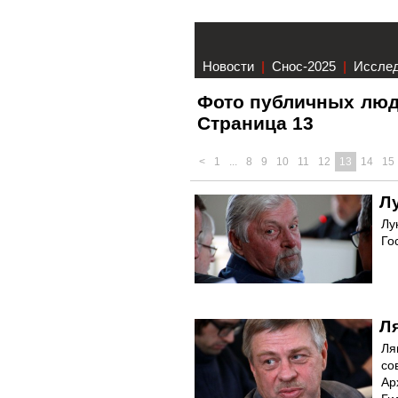
Новости
|
Снос-2025
|
Иссле
Фото публичных люд
Страница 13
<
1
...
8
9
10
11
12
13
14
15
Л
Лу
Го
Л
Ля
со
Ар