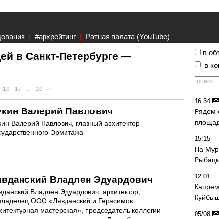
дования
|
#архрейтинг
|
Ратная палата (YouTube)
в об
ей в Санкт-Петербурге —
в к
16
17
...
26
>
16:34
укин Валерий Павлович
Рядом 
площад
кин Валерий Павлович, главный архитектор
сударственного Эрмитажа
15:15
На Мур
Рыбацк
12:01
явданский Владлен Эдуардович
Капрем
вданский Владлен Эдуардович, архитектор,
Куйбыш
владелец ООО «Лявданский и Герасимов.
хитектурная мастерская», председатель коллегии
05/08