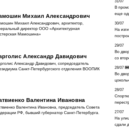
31/07
В пром
еще од
амошин Михаил Александрович
мошин Михаил Александрович, архитектор,
30/07
неральный директор ООО «Архитектурная
На изг
стерская Мамошина»
постро
29/07
Во дво
арголис Александр Давидович
со вто
рголис Александр Давидович, сопредседатель
28/07
езидиума Санкт-Петербургского отделения ВООПИК
Во двор
цоколь
28/07
Спортк
атвиенко Валентина Ивановна
перест
твиенко Валентина Ивановна, председатель Совета
27/07
дерации РФ, бывший губернатор Санкт-Петербурга.
На ули
сдали д