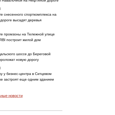
и Навалочной на Нефтяной дороге
те снесенного спорткомплекса на
дороге высадят деревья
те промзоны на Тележной улице
 RBI построит жилой дом
дальского шоссе до Береговой
проложат новую дорогу
ку у бизнес-центра в Ситцевом
ке застроят еще одним зданием
ные новости