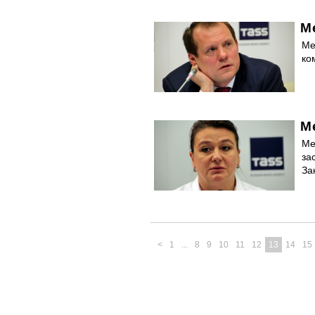
М
Ме
ко
М
Ме
за
За
<
1
...
8
9
10
11
12
13
14
15