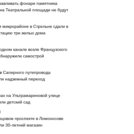
навливать фонари памятника
 на Театральной площади не будут
м микрорайоне в Стрельне сдали в
атацию три жилых дома
одном канале возле Французского
обнаружили самострой
ав Саперного путепровода
ли надземный переход
рах на Ультрамариновой улице
или детский сад
рцовом проспекте в Ломоносове
ли 30-летний магазин