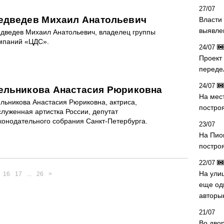
27/07
едведев Михаил Анатольевич
Власти 
выявле
дведев Михаил Анатольевич, владелец группы
мпаний «ЦДС».
24/07
Проект
переде
24/07
ельникова Анастасия Рюриковна
На мес
льникова Анастасия Рюриковна, актриса,
постро
служенная артистка России, депутат
конодательного собрания Санкт-Петербурга.
23/07
На Пио
построя
22/07
На ули
16
17
...
26
>
еще од
авторы
21/07
Во дво