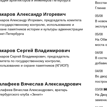
льдии архитекторов и инженеров Петербурга
Восста
Глинке
акаров Александр Игоревич
05/08
каров Александр Игоревич, председатель комитета
В ново
 государственному контролю, использованию и
эксплу
ране памятников истории и культуры администрации
нкт-Петербурга
05/08
На Обв
моста 
акаров Сергей Владимирович
04/08
каров Сергей Владимирович, председатель
В сост
митета по государственному контролю,
добави
пользованию и охране памятников (КГИОП)
04/08
Во дво
постро
алафеев Вячеслав Александрович
03/08
лафеев Вячеслав Александрович, вратарь
тербургского клуба «Зенит»
На Дво
замени