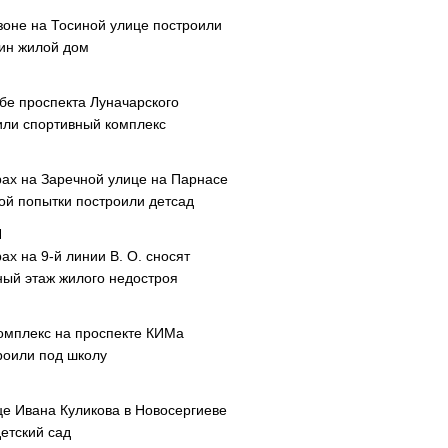
зоне на Тосиной улице построили
ин жилой дом
ибе проспекта Луначарского
или спортивный комплекс
рах на Заречной улице на Парнасе
рой попытки построили детсад
ах на 9-й линии В. О. сносят
ный этаж жилого недостроя
омплекс на проспекте КИМа
роили под школу
це Ивана Куликова в Новосергиеве
етский сад