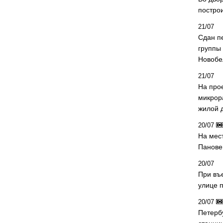
постро
21/07
Сдан п
группы
Новобе
21/07
На про
микрор
жилой 
20/07
На мес
Панове 
20/07
При въ
улице 
20/07
Петерб