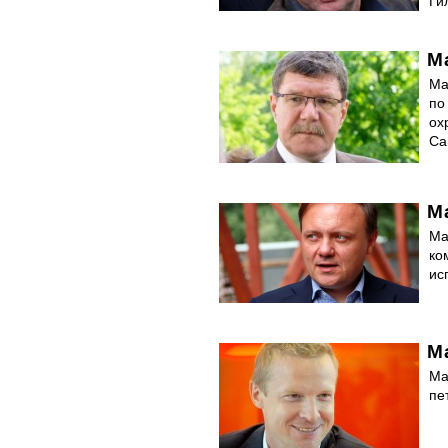
Ги
М
Ма
по
ох
Са
М
Ма
ко
ис
М
Ма
пе