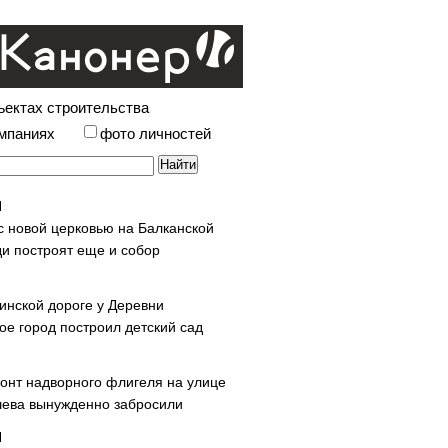
ъектах строительства
омпаниях
фото личностей
с новой церковью на Балканской
и построят еще и собор
инской дороге у Деревни
ое город построил детский сад
онт надворного флигеля на улице
ева вынужденно забросили