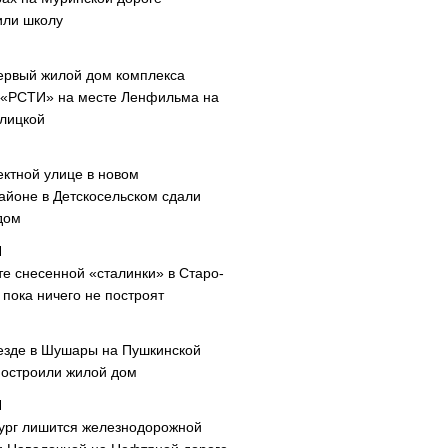
или школу
ервый жилой дом комплекса
 «РСТИ» на месте Ленфильма на
лицкой
ектной улице в новом
айоне в Детскосельском сдали
дом
те снесенной «сталинки» в Старо-
пока ничего не построят
езде в Шушары на Пушкинской
построили жилой дом
ург лишится железнодорожной