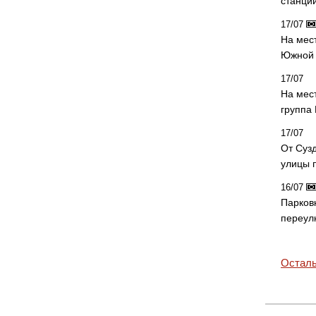
станци
17/07
На мес
Южной 
17/07
На мес
группа
17/07
От Суз
улицы 
16/07
Парков
переул
Осталь