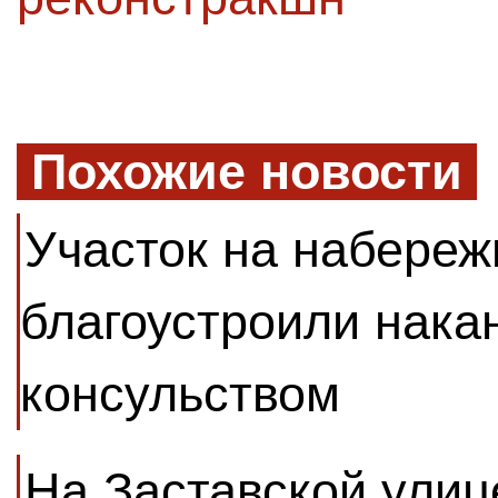
Похожие новости
Участок на набере
благоустроили нака
консульством
На Заставской улиц