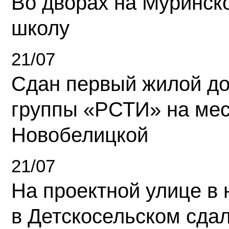
Во дворах на Муринск
школу
21/07
Сдан первый жилой д
группы «РСТИ» на ме
Новобелицкой
21/07
На проектной улице в
в Детскосельском сда