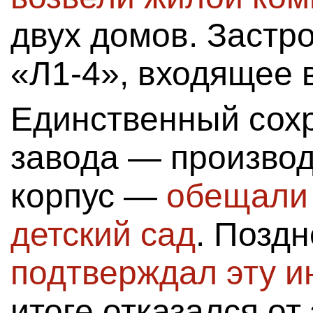
двух домов. Заст
«Л1-4», входящее в
Единственный сох
завода — произво
корпус —
обещали 
детский сад
. Позд
подтверждал эту 
итоге отказался от