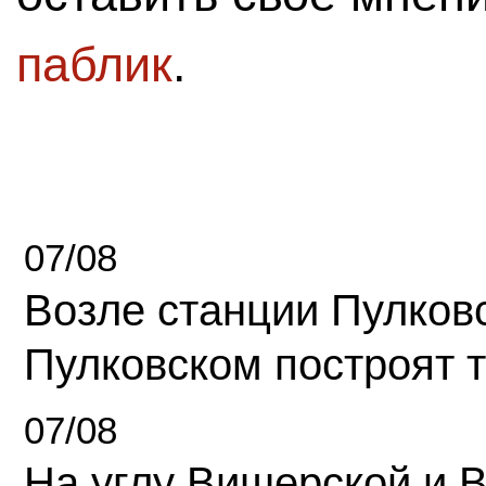
паблик
.
07/08
Возле станции Пулков
Пулковском построят 
07/08
На углу Вишерской и 