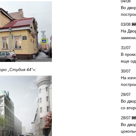
04/08
Во дво
постро
03/08
На Дво
замени
31/07
В пром
еще од
ро „Студия 44“»:
30/07
На изг
постро
29/07
Во дво
со вто
28/07
Во двор
цоколь