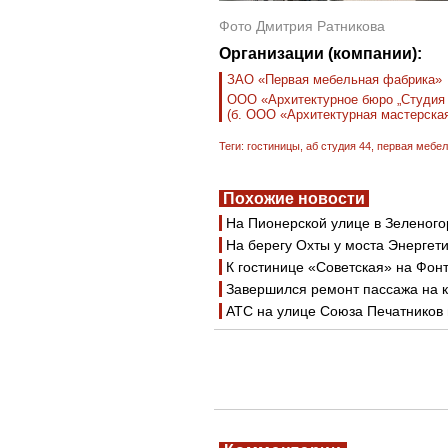
Фото Дмитрия Ратникова
Организации (компании):
ЗАО «Первая мебельная фабрика»
ООО «Архитектурное бюро „Студия 
(б. ООО «Архитектурная мастерская
Теги:
гостиницы
,
аб студия 44
,
первая мебел
Похожие новости
На Пионерской улице в Зеленого
На берегу Охты у моста Энергет
К гостинице «Советская» на Фон
Завершился ремонт пассажа на к
АТС на улице Союза Печатников