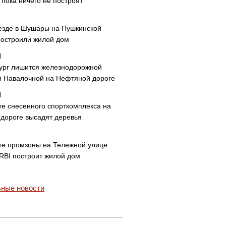
пока ничего не построят
езде в Шушары на Пушкинской
построили жилой дом
ург лишится железнодорожной
и Навалочной на Нефтяной дороге
те снесенного спорткомплекса на
дороге высадят деревья
те промзоны на Тележной улице
 RBI построит жилой дом
ные новости