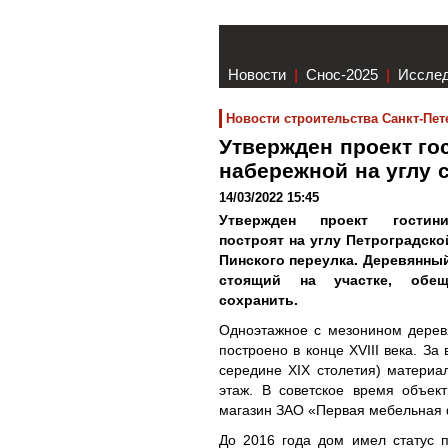
Новости
|
Снос-2025
|
Иссле
Новости строительства Санкт-Пет
Утвержден проект го
набережной на углу 
14/03/2022 15:45
Утвержден проект гостин
построят на углу Петроградск
Пинского переулка. Деревянный 
стоящий на участке, обещ
сохранить.
Одноэтажное с мезонином дерев
построено в конце XVIII века. З
середине XIX столетия) материа
этаж. В советское время объек
магазин ЗАО «Первая мебельная 
До 2016 года дом имел статус 