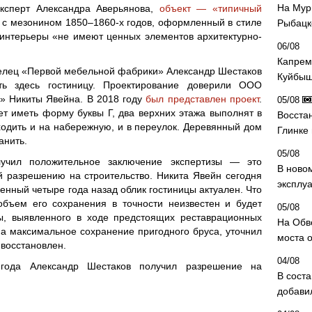
На Мур
ксперт Александра Аверьянова,
объект — «типичный
с мезонином 1850–1860-х годов, оформленный в стиле
Рыбацк
 интерьеры «не имеют ценных элементов архитектурно-
06/08
Капрем
аделец «Первой мебельной фабрики» Александр Шестаков
Куйбыш
ь здесь гостиницу. Проектирование доверили ООО
“» Никиты Явейна. В 2018 году
был представлен проект
.
05/08
т иметь форму буквы Г, два верхних этажа выполнят в
Восста
одить и на набережную, и в переулок. Деревянный дом
Глинке
анить.
05/08
учил положительное заключение экспертизы — это
В ново
 разрешению на строительство. Никита Явейн сегодня
эксплу
енный четыре года назад облик гостиницы актуален. Что
объем его сохранения в точности неизвестен и будет
05/08
ны, выявленного в ходе предстоящих реставрационных
На Обв
на максимальное сохранение пригодного бруса, уточнил
моста 
 восстановлен.
04/08
года Александр Шестаков получил разрешение на
В сост
добави