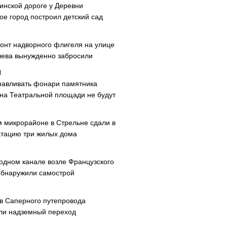
инской дороге у Деревни
ое город построил детский сад
онт надворного флигеля на улице
ева вынужденно забросили
навливать фонари памятника
 на Театральной площади не будут
м микрорайоне в Стрельне сдали в
атацию три жилых дома
одном канале возле Французского
обнаружили самострой
ав Саперного путепровода
ли надземный переход