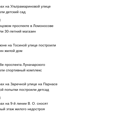
рах на Ультрамариновой улице
или детский сад
рцовом проспекте в Ломоносове
ли 30-летний магазин
зоне на Тосиной улице построили
ин жилой дом
ибе проспекта Луначарского
или спортивный комплекс
рах на Заречной улице на Парнасе
рой попытки построили детсад
ах на 9-й линии В. О. сносят
ный этаж жилого недостроя