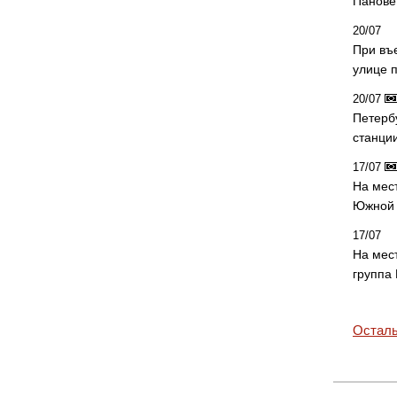
Панове 
20/07
При въ
улице 
20/07
Петерб
станци
17/07
На мес
Южной 
17/07
На мес
группа
Осталь