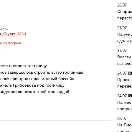
28/07
Спортк
перест
27/07
44“»
 „Студия-44“»)
На ули
сдали д
ьная фабрика
27/07
Власти 
выявле
рске построят гостиницу
иков завершилось строительство гостиницы
24/07
танке пристроят одноэтажный бассейн
Проект
анале Грибоедова под гостиницу
переде
 надстроили незаметной мансардой
24/07
На мес
постро
23/07
На Пио
построя