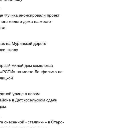
це Фучика анонсировали проект
ного жилого дома на месте
нка
рах на Муринской дороге
или школу
ервый жилой дом комплекса
 «РСТИ» на месте Ленфильма на
лицкой
ектной улице в новом
айоне в Детскосельском сдали
дом
те снесенной «сталинки» в Старо-