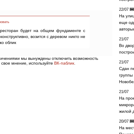
22/07
На ули
ровать
еще од
авторы
 ресторан будет на общем фундаменте с
конструктивно, возится с деревом никто не
21/07
ько облик
Во дво
постро
аничениями мы вынуждены отключить возможность
21/07
 свое мнение, используйте
ВК-паблик
.
Сдан п
группы
Новобе
21/07
На про
микрор
жилой 
20/07
На мес