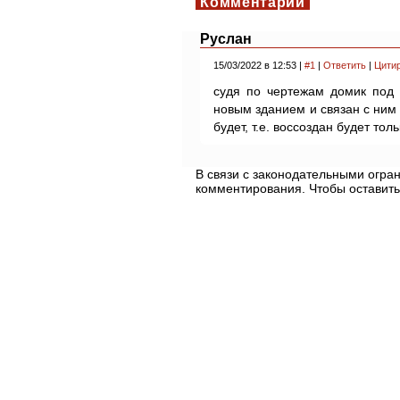
Комментарии
Руслан
15/03/2022 в 12:53 |
#1
|
Ответить
|
Цити
судя по чертежам домик под
новым зданием и связан с ним 
будет, т.е. воссоздан будет тол
В связи с законодательными огр
комментирования. Чтобы оставить