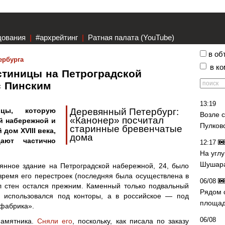
дования
|
#архрейтинг
|
Ратная палата (YouTube)
в об
ербурга
в к
стиницы на Петроградской
с Пинским
13:19
ицы, которую
Деревянный Петербург:
Возле 
«Канонер» посчитал
ой набережной и
Пулков
старинные бревенчатые
дом XVIII века,
дома
ают частично
12:17
На угл
Шушара
янное здание на Петроградской набережной, 24, было
а время его перестроек (последняя была осуществлена в
06/08
л стен остался прежним. Каменный только подвальный
Рядом 
т использовался под конторы, а в российское — под
площад
фабрика».
06/08
памятника.
Сняли его
, поскольку, как писала по заказу