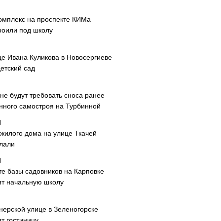
омплекс на проспекте КИМа
роили под школу
це Ивана Куликова в Новосергиеве
етский сад
не будут требовать сноса ранее
нного самостроя на Турбинной
 жилого дома на улице Ткачей
лали
те базы садовников на Карповке
ят начальную школу
нерской улице в Зеленогорске
т гостиницу