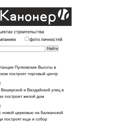
ъектах строительства
омпаниях
фото личностей
станции Пулковские Высоты в
ском построят торговый центр
у Вишерской и Валдайской улиц в
х построят жилой дом
с новой церковью на Балканской
и построят еще и собор