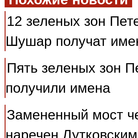
12 зеленых зон Пет
Шушар получат име
Пять зеленых зон П
получили имена
Замененный мост че
наречен Лутковским