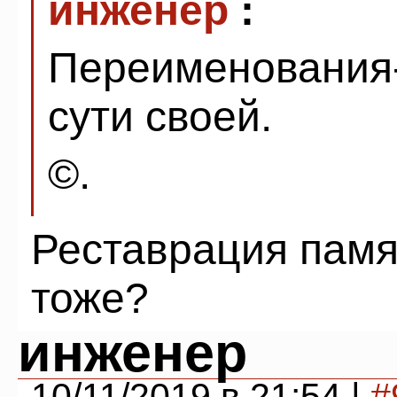
инженер
:
Переименования-
сути своей.
©.
Реставрация памя
тоже?
инженер
10/11/2019 в 21:54 |
#