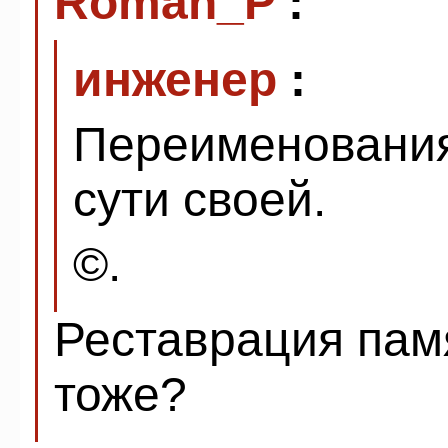
Roman_P
:
инженер
:
Переименования-
сути своей.
©.
Реставрация пам
тоже?